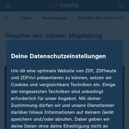
Theather des Jahres: Mag
Video
heute journal
Theather des Jahres: Magdeburg
von Andreas Postel
Deine Datenschutzeinstellungen
|
11.12.2025 | 21:45
Um dir eine optimale Website von ZDF, ZDFheute
und ZDFtivi präsentieren zu können, setzen wir
Cookies und vergleichbare Techniken ein. Einige
der eingesetzten Techniken sind unbedingt
erforderlich für unser Angebot. Mit deiner
Zustimmung dürfen wir und unsere Dienstleister
darüber hinaus Informationen auf deinem Gerät
speichern und/oder abrufen. Dabei geben wir
deine Daten ohne deine Einwilligung nicht an