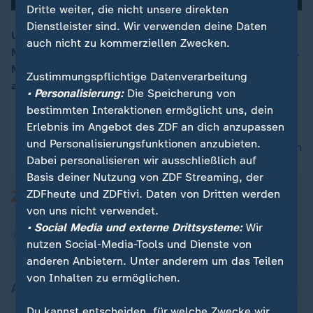
Dritte weiter, die nicht unsere direkten
Dienstleister sind. Wir verwenden deine Daten
Unter Intendant Julien Chavaz gilt das Theater
auch nicht zu kommerziellen Zwecken.
Magdeburg als kreative, experimentierfreudige Bühne.
00:16
Mit jungem Ensemble trifft dort künstlerische Freiheit
Zustimmungspflichtige Datenverarbeitung
auf relevante Themen.
• Personalisierung:
Die Speicherung von
bestimmten Interaktionen ermöglicht uns, dein
Erlebnis im Angebot des ZDF an dich anzupassen
und Personalisierungsfunktionen anzubieten.
nach oben
Dabei personalisieren wir ausschließlich auf
Basis deiner Nutzung von ZDF Streaming, der
ZDFheute und ZDFtivi. Daten von Dritten werden
von uns nicht verwendet.
• Social Media und externe Drittsysteme:
Wir
nutzen Social-Media-Tools und Dienste von
anderen Anbietern. Unter anderem um das Teilen
von Inhalten zu ermöglichen.
Aktuell bei ZDFheute
Du kannst entscheiden, für welche Zwecke wir