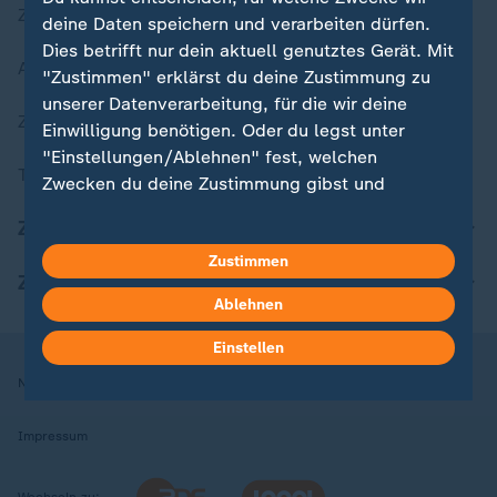
Zuletzt veröffentlicht
deine Daten speichern und verarbeiten dürfen.
Dies betrifft nur dein aktuell genutztes Gerät. Mit
Aktuelle Sendungs-Videos
"Zustimmen" erklärst du deine Zustimmung zu
unserer Datenverarbeitung, für die wir deine
ZDFheute Stories
Einwilligung benötigen. Oder du legst unter
"Einstellungen/Ablehnen" fest, welchen
Themen im Überblick
Zwecken du deine Zustimmung gibst und
welchen nicht. Deine Datenschutzeinstellungen
ZDFheute Update
kannst du jederzeit mit Wirkung für die Zukunft
Zustimmen
in deinen Einstellungen widerrufen oder ändern.
ZDFheute Apps
Ablehnen
Hier findest du das Impressum.
Weitere Informationen findest du in unserer
Einstellen
Datenschutzerklärung.
Nutzungsbedingungen
Datenschutz
Datenschutzeinstellungen
Impressum