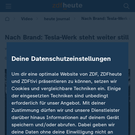
Nach Brand: Tesla-Werk steh
Video
heute journal
Nach Brand: Tesla-Werk steht weiter still
von Jan Meier
Deine Datenschutzeinstellungen
|
05.03.2024 | 21:45
Um dir eine optimale Website von ZDF, ZDFheute
und ZDFtivi präsentieren zu können, setzen wir
Cookies und vergleichbare Techniken ein. Einige
der eingesetzten Techniken sind unbedingt
erforderlich für unser Angebot. Mit deiner
Zustimmung dürfen wir und unsere Dienstleister
darüber hinaus Informationen auf deinem Gerät
speichern und/oder abrufen. Dabei geben wir
deine Daten ohne deine Einwilligung nicht an