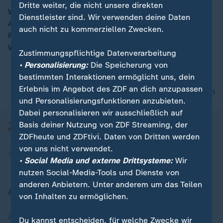
Dritte weiter, die nicht unsere direkten
Welche Pläne verfolgen die USA und Israel mit den
Dienstleister sind. Wir verwenden deine Daten
Angriffen auf Iran? ZDF-Korrespondenten Thomas
00:16
auch nicht zu kommerziellen Zwecken.
Reichart aus Tel Aviv und Claudia Bates aus
Washington ordnen ein.
Zustimmungspflichtige Datenverarbeitung
• Personalisierung:
Die Speicherung von
bestimmten Interaktionen ermöglicht uns, dein
Erlebnis im Angebot des ZDF an dich anzupassen
nach oben
und Personalisierungsfunktionen anzubieten.
Dabei personalisieren wir ausschließlich auf
Basis deiner Nutzung von ZDF Streaming, der
ZDFheute und ZDFtivi. Daten von Dritten werden
von uns nicht verwendet.
• Social Media und externe Drittsysteme:
Wir
nutzen Social-Media-Tools und Dienste von
anderen Anbietern. Unter anderem um das Teilen
Aktuell bei ZDFheute
von Inhalten zu ermöglichen.
Zuletzt veröffentlicht
Du kannst entscheiden, für welche Zwecke wir