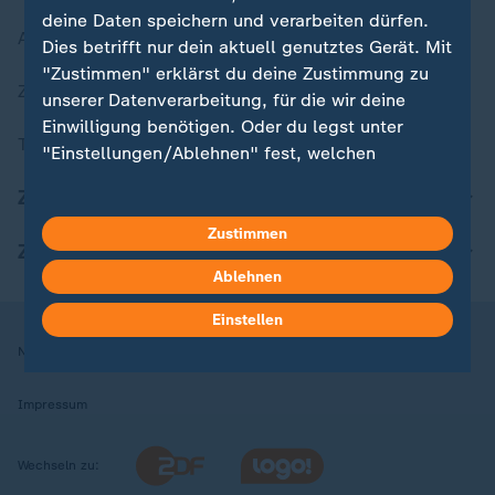
deine Daten speichern und verarbeiten dürfen.
Aktuelle Sendungs-Videos
Dies betrifft nur dein aktuell genutztes Gerät. Mit
"Zustimmen" erklärst du deine Zustimmung zu
ZDFheute Stories
unserer Datenverarbeitung, für die wir deine
Einwilligung benötigen. Oder du legst unter
Themen im Überblick
"Einstellungen/Ablehnen" fest, welchen
Zwecken du deine Zustimmung gibst und
ZDFheute Update
welchen nicht. Deine Datenschutzeinstellungen
kannst du jederzeit mit Wirkung für die Zukunft
Zustimmen
ZDFheute Apps
in deinen Einstellungen widerrufen oder ändern.
Ablehnen
Hier findest du das Impressum.
Einstellen
Weitere Informationen findest du in unserer
Nutzungsbedingungen
Datenschutz
Datenschutzeinstellungen
Datenschutzerklärung.
Impressum
Wechseln zu: