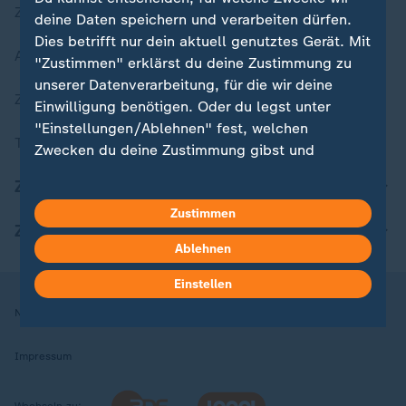
Zuletzt veröffentlicht
deine Daten speichern und verarbeiten dürfen.
Dies betrifft nur dein aktuell genutztes Gerät. Mit
Aktuelle Sendungs-Videos
"Zustimmen" erklärst du deine Zustimmung zu
unserer Datenverarbeitung, für die wir deine
ZDFheute Stories
Einwilligung benötigen. Oder du legst unter
"Einstellungen/Ablehnen" fest, welchen
Themen im Überblick
Zwecken du deine Zustimmung gibst und
welchen nicht. Deine Datenschutzeinstellungen
ZDFheute Update
kannst du jederzeit mit Wirkung für die Zukunft
Zustimmen
in deinen Einstellungen widerrufen oder ändern.
ZDFheute Apps
Ablehnen
Hier findest du das Impressum.
Weitere Informationen findest du in unserer
Einstellen
Datenschutzerklärung.
Nutzungsbedingungen
Datenschutz
Datenschutzeinstellungen
Impressum