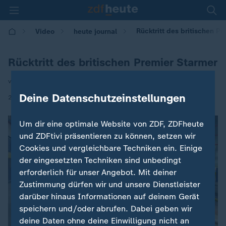
Rücktritt des britischen P
Video
heute journal
Rücktritt des britischen Premier Starmer
von Britta Jäger
Deine Datenschutzeinstellungen
|
22.06.2026 | 21:45
Um dir eine optimale Website von ZDF, ZDFheute
und ZDFtivi präsentieren zu können, setzen wir
Cookies und vergleichbare Techniken ein. Einige
der eingesetzten Techniken sind unbedingt
erforderlich für unser Angebot. Mit deiner
Zustimmung dürfen wir und unsere Dienstleister
darüber hinaus Informationen auf deinem Gerät
speichern und/oder abrufen. Dabei geben wir
deine Daten ohne deine Einwilligung nicht an