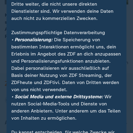
Dritte weiter, die nicht unsere direkten
Dienstleister sind. Wir verwenden deine Daten
Keir Starmer erklärte seinen Rücktritt nach weiter
auch nicht zu kommerziellen Zwecken.
schlechten Zustimmungswerten. Der Labour-
00:16
Abgeordnete Andy Burnham will nun für den
Zustimmungspflichtige Datenverarbeitung
Parteivorsitz kandidieren.
• Personalisierung:
Die Speicherung von
bestimmten Interaktionen ermöglicht uns, dein
Erlebnis im Angebot des ZDF an dich anzupassen
und Personalisierungsfunktionen anzubieten.
nach oben
Dabei personalisieren wir ausschließlich auf
Basis deiner Nutzung von ZDF Streaming, der
ZDFheute und ZDFtivi. Daten von Dritten werden
von uns nicht verwendet.
• Social Media und externe Drittsysteme:
Wir
nutzen Social-Media-Tools und Dienste von
anderen Anbietern. Unter anderem um das Teilen
von Inhalten zu ermöglichen.
Aktuell bei ZDFheute
Du kannst entscheiden, für welche Zwecke wir