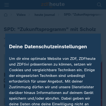
SPD: "Zukunftsprogramm" 
Video
heute journal
SPD: "Zukunftsprogramm" mit Scholz
von Christian von Rechenberg
|
Deine Datenschutzeinstellungen
09.05.2021 | 21:45
Um dir eine optimale Website von ZDF, ZDFheute
und ZDFtivi präsentieren zu können, setzen wir
Cookies und vergleichbare Techniken ein. Einige
der eingesetzten Techniken sind unbedingt
erforderlich für unser Angebot. Mit deiner
Zustimmung dürfen wir und unsere Dienstleister
darüber hinaus Informationen auf deinem Gerät
speichern und/oder abrufen. Dabei geben wir
deine Daten ohne deine Einwilligung nicht an