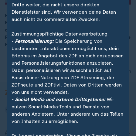
Dritte weiter, die nicht unsere direkten
Dienstleister sind. Wir verwenden deine Daten
Finanzminister Scholz hatte offensiv für sich als SPD-
auch nicht zu kommerziellen Zwecken.
Kanzlerkandidat geworben und seinen Anspruch auf
00:14
das Amt bekräftigt. Das sieht auch die Partei so: 96
Zustimmungspflichtige Datenverarbeitung
Prozent der Delegierten wollen ihn als Anwärter auf die
• Personalisierung:
Die Speicherung von
Nachfolge von Angela Merkel.
bestimmten Interaktionen ermöglicht uns, dein
Erlebnis im Angebot des ZDF an dich anzupassen
und Personalisierungsfunktionen anzubieten.
Dabei personalisieren wir ausschließlich auf
nach oben
Basis deiner Nutzung von ZDF Streaming, der
ZDFheute und ZDFtivi. Daten von Dritten werden
von uns nicht verwendet.
• Social Media und externe Drittsysteme:
Wir
nutzen Social-Media-Tools und Dienste von
anderen Anbietern. Unter anderem um das Teilen
von Inhalten zu ermöglichen.
Aktuell bei ZDFheute
Du kannst entscheiden, für welche Zwecke wir