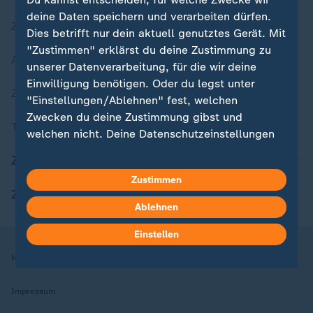
deine Daten speichern und verarbeiten dürfen.
Zuletzt veröffentlicht
Dies betrifft nur dein aktuell genutztes Gerät. Mit
"Zustimmen" erklärst du deine Zustimmung zu
Aktuelle Sendungs-Videos
unserer Datenverarbeitung, für die wir deine
Einwilligung benötigen. Oder du legst unter
ZDFheute Stories
"Einstellungen/Ablehnen" fest, welchen
Zwecken du deine Zustimmung gibst und
Themen im Überblick
welchen nicht. Deine Datenschutzeinstellungen
kannst du jederzeit mit Wirkung für die Zukunft
ZDFheute Update
in deinen Einstellungen widerrufen oder ändern.
Zustimmen
ZDFheute Apps
Hier findest du das Impressum.
Ablehnen
Weitere Informationen findest du in unserer
Datenschutzerklärung.
Einstellen
Nutzungsbedingungen
Datenschutz
Datenschutzeinstellungen
Impressum