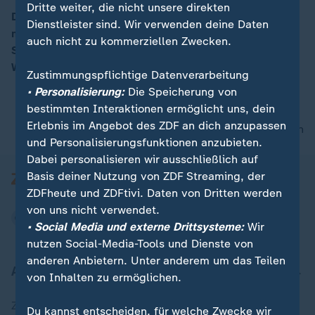
Dritte weiter, die nicht unsere direkten
Die vom Staat gerettete Meyer Werft erhält einen
Dienstleister sind. Wir verwenden deine Daten
milliardenschweren Großauftrag. Was der Deal für die
00:16
auch nicht zu kommerziellen Zwecken.
Staatsinvestionen bedeutet, erklärt ZDF-
Wirtschaftsexperte Florian Neuhann.
Zustimmungspflichtige Datenverarbeitung
• Personalisierung:
Die Speicherung von
bestimmten Interaktionen ermöglicht uns, dein
Erlebnis im Angebot des ZDF an dich anzupassen
nach oben
und Personalisierungsfunktionen anzubieten.
Dabei personalisieren wir ausschließlich auf
Basis deiner Nutzung von ZDF Streaming, der
ZDFheute und ZDFtivi. Daten von Dritten werden
von uns nicht verwendet.
• Social Media und externe Drittsysteme:
Wir
nutzen Social-Media-Tools und Dienste von
anderen Anbietern. Unter anderem um das Teilen
Aktuell bei ZDFheute
von Inhalten zu ermöglichen.
Zuletzt veröffentlicht
Du kannst entscheiden, für welche Zwecke wir