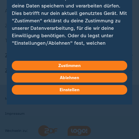
deine Daten speichern und verarbeiten dürfen.
Aktuelle Sendungs-Videos
Dies betrifft nur dein aktuell genutztes Gerät. Mit
"Zustimmen" erklärst du deine Zustimmung zu
ZDFheute Stories
unserer Datenverarbeitung, für die wir deine
Einwilligung benötigen. Oder du legst unter
Themen im Überblick
"Einstellungen/Ablehnen" fest, welchen
Zwecken du deine Zustimmung gibst und
ZDFheute Update
welchen nicht. Deine Datenschutzeinstellungen
kannst du jederzeit mit Wirkung für die Zukunft
Zustimmen
ZDFheute Apps
in deinen Einstellungen widerrufen oder ändern.
Ablehnen
Hier findest du das Impressum.
Einstellen
Weitere Informationen findest du in unserer
Nutzungsbedingungen
Datenschutz
Datenschutzeinstellungen
Datenschutzerklärung.
Impressum
Wechseln zu: