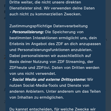
Dritte weiter, die nicht unsere direkten
Porsche meldet im dritten Quartal fast eine Milliarde
Dienstleister sind. Wir verwenden deine Daten
Euro Verlust. Vor rund vier Wochen flog der Autobauer
auch nicht zu kommerziellen Zwecken.
00:15
aus dem DAX, so ZDF-Börsenexpertin Sina Mainitz.
Zustimmungspflichtige Datenverarbeitung
• Personalisierung:
Die Speicherung von
bestimmten Interaktionen ermöglicht uns, dein
nach oben
Erlebnis im Angebot des ZDF an dich anzupassen
und Personalisierungsfunktionen anzubieten.
Dabei personalisieren wir ausschließlich auf
Basis deiner Nutzung von ZDF Streaming, der
ZDFheute und ZDFtivi. Daten von Dritten werden
von uns nicht verwendet.
• Social Media und externe Drittsysteme:
Wir
nutzen Social-Media-Tools und Dienste von
Aktuell bei ZDFheute
anderen Anbietern. Unter anderem um das Teilen
von Inhalten zu ermöglichen.
Zuletzt veröffentlicht
Du kannst entscheiden, für welche Zwecke wir