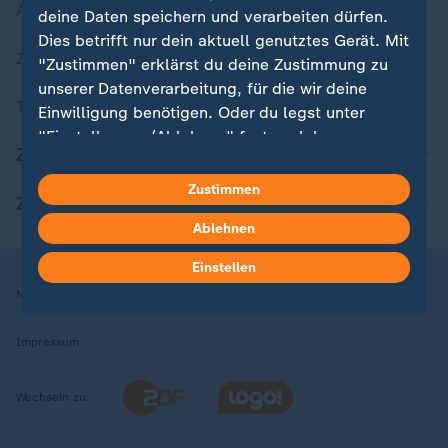
Aktuelle Sendungs-Videos
deine Daten speichern und verarbeiten dürfen.
Dies betrifft nur dein aktuell genutztes Gerät. Mit
ZDFheute Stories
"Zustimmen" erklärst du deine Zustimmung zu
unserer Datenverarbeitung, für die wir deine
Themen im Überblick
Einwilligung benötigen. Oder du legst unter
"Einstellungen/Ablehnen" fest, welchen
ZDFheute Update
Zwecken du deine Zustimmung gibst und
welchen nicht. Deine Datenschutzeinstellungen
Zustimmen
ZDFheute Apps
kannst du jederzeit mit Wirkung für die Zukunft
Ablehnen
in deinen Einstellungen widerrufen oder ändern.
Einstellen
Hier findest du das Impressum.
Nutzungsbedingungen
Datenschutz
Datenschutzeinstellungen
Weitere Informationen findest du in unserer
Datenschutzerklärung.
Impressum
Wechseln zu: