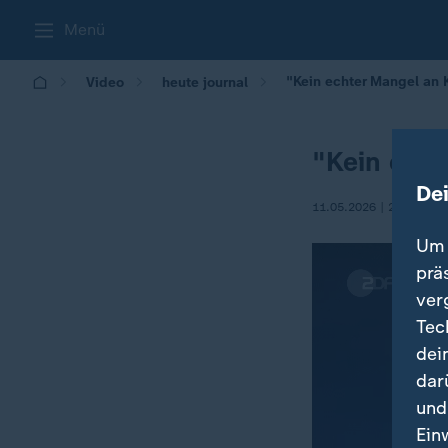
Menü
"Kein echter Mangel an 
Video
heute journal
"Kein echt
De
11.05.2026 | 21:45
Um 
prä
ver
Tec
dei
dar
und
Ein