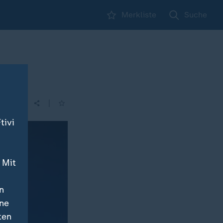
Merkliste
Suche
|
tivi
 Mit
n
ine
ten