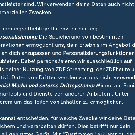
nstleister sind. Wir verwenden deine Daten auch nicht
merziellen Zwecken.
timmungspflichtige Datenverarbeitung
ersonalisierung:
Die Speicherung von bestimmten
eraktionen ermöglicht uns, dein Erlebnis im Angebot 
 an dich anzupassen und Personalisierungsfunktionen
ubieten. Dabei personalisieren wir ausschließlich auf
is deiner Nutzung von ZDF Streaming, der ZDFheute 
füge über größere Reserven von Flugbenzin, so ZDF-
tivi. Daten von Dritten werden von uns nicht verwend
rte Florian Neuhann. Der Preisanstieg lasse sich dadu
ocial Media und externe Drittsysteme:
Wir nutzen Soci
ia-Tools und Dienste von anderen Anbietern. Unter
erem um das Teilen von Inhalten zu ermöglichen.
kannst entscheiden, für welche Zwecke wir deine Dat
ichern und verarbeiten dürfen. Dies betrifft nur dein
uell genutztes Gerät. Mit "Zustimmen" erklärst du dei