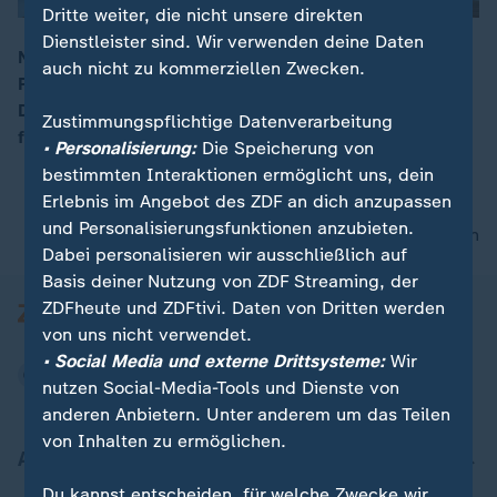
Dritte weiter, die nicht unsere direkten
Dienstleister sind. Wir verwenden deine Daten
Nach dem WM-Aus muss Nagelsmann wohl seinen
auch nicht zu kommerziellen Zwecken.
Posten räumen, glaubt ZDF-Sportreporter Nils Kaben.
00:16
Das allein löse aber nicht das Problem, dem Team
Zustimmungspflichtige Datenverarbeitung
fehle "das innere Brennen".
• Personalisierung:
Die Speicherung von
bestimmten Interaktionen ermöglicht uns, dein
Erlebnis im Angebot des ZDF an dich anzupassen
und Personalisierungsfunktionen anzubieten.
nach oben
Dabei personalisieren wir ausschließlich auf
Basis deiner Nutzung von ZDF Streaming, der
ZDFheute und ZDFtivi. Daten von Dritten werden
von uns nicht verwendet.
• Social Media und externe Drittsysteme:
Wir
nutzen Social-Media-Tools und Dienste von
anderen Anbietern. Unter anderem um das Teilen
von Inhalten zu ermöglichen.
Aktuell bei ZDFheute
Du kannst entscheiden, für welche Zwecke wir