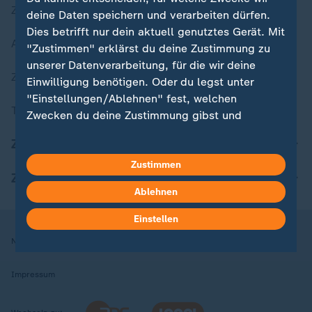
Zuletzt veröffentlicht
deine Daten speichern und verarbeiten dürfen.
Dies betrifft nur dein aktuell genutztes Gerät. Mit
Aktuelle Sendungs-Videos
"Zustimmen" erklärst du deine Zustimmung zu
unserer Datenverarbeitung, für die wir deine
ZDFheute Stories
Einwilligung benötigen. Oder du legst unter
"Einstellungen/Ablehnen" fest, welchen
Themen im Überblick
Zwecken du deine Zustimmung gibst und
welchen nicht. Deine Datenschutzeinstellungen
ZDFheute Update
kannst du jederzeit mit Wirkung für die Zukunft
in deinen Einstellungen widerrufen oder ändern.
Zustimmen
ZDFheute Apps
Ablehnen
Hier findest du das Impressum.
Weitere Informationen findest du in unserer
Einstellen
Datenschutzerklärung.
Nutzungsbedingungen
Datenschutz
Datenschutzeinstellungen
Impressum