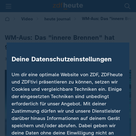
WM-Aus: Das "innere Brenn
Video
heute journal
WM-Aus: Das "innere Brennen" hat
gefehlt
Deine Datenschutzeinstellungen
|
30.06.2026 | 21:45
Um dir eine optimale Website von ZDF, ZDFheute
und ZDFtivi präsentieren zu können, setzen wir
Cookies und vergleichbare Techniken ein. Einige
der eingesetzten Techniken sind unbedingt
erforderlich für unser Angebot. Mit deiner
Zustimmung dürfen wir und unsere Dienstleister
darüber hinaus Informationen auf deinem Gerät
speichern und/oder abrufen. Dabei geben wir
deine Daten ohne deine Einwilligung nicht an