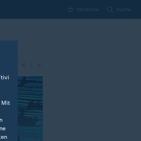
Merkliste
Suche
|
tivi
 Mit
n
ine
ten