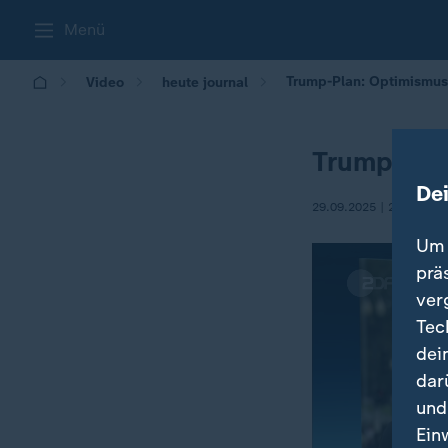
Menü
Trump-Plan: Optimismus "
Video
heute journal
Trump-Plan
De
29.09.2025 | 21:45
Um 
prä
ver
Tec
dei
dar
und
Ein