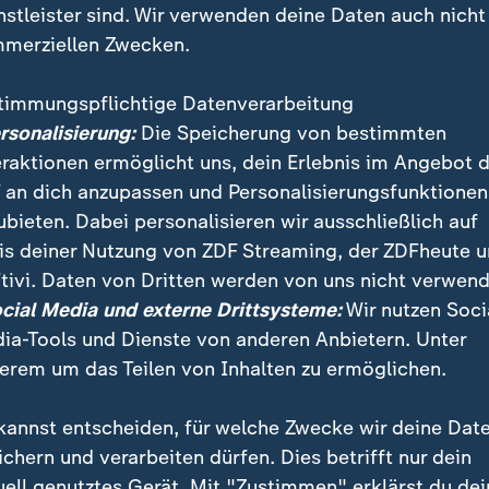
nstleister sind. Wir verwenden deine Daten auch nicht
merziellen Zwecken.
timmungspflichtige Datenverarbeitung
ersonalisierung:
Die Speicherung von bestimmten
eraktionen ermöglicht uns, dein Erlebnis im Angebot 
 an dich anzupassen und Personalisierungsfunktionen
ubieten. Dabei personalisieren wir ausschließlich auf
is deiner Nutzung von ZDF Streaming, der ZDFheute 
von einem historischen Tag", sagt US-Korrespondenti
tivi. Daten von Dritten werden von uns nicht verwend
dem Plan "nur in Details widersprochen", sagt Reporte
ocial Media und externe Drittsysteme:
Wir nutzen Soci
ia-Tools und Dienste von anderen Anbietern. Unter
erem um das Teilen von Inhalten zu ermöglichen.
kannst entscheiden, für welche Zwecke wir deine Dat
ichern und verarbeiten dürfen. Dies betrifft nur dein
uell genutztes Gerät. Mit "Zustimmen" erklärst du dei