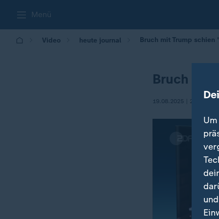
Menü
Bruch mit Trump schien
Video
heute journal
Bruch mit
De
19.08.2025 | 21:45
Um 
prä
ver
Tec
dei
dar
und
Ein