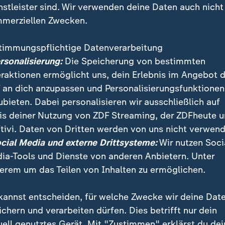
nstleister sind. Wir verwenden deine Daten auch nicht
merziellen Zwecken.
timmungspflichtige Datenverarbeitung
ersonalisierung:
Die Speicherung von bestimmten
eraktionen ermöglicht uns, dein Erlebnis im Angebot 
 an dich anzupassen und Personalisierungsfunktionen
ubieten. Dabei personalisieren wir ausschließlich auf
is deiner Nutzung von ZDF Streaming, der ZDFheute 
-Gipfel in Washington habe die deutsche Delegation e
tivi. Daten von Dritten werden von uns nicht verwend
ales Scheitern für möglich gehalten, sagt ZDF-
ocial Media und externe Drittsysteme:
Wir nutzen Soci
espondent Andreas Kynast.
ia-Tools und Dienste von anderen Anbietern. Unter
erem um das Teilen von Inhalten zu ermöglichen.
kannst entscheiden, für welche Zwecke wir deine Dat
ichern und verarbeiten dürfen. Dies betrifft nur dein
uell genutztes Gerät. Mit "Zustimmen" erklärst du dei