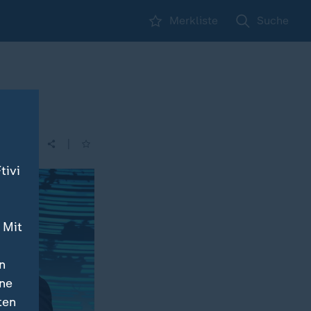
Merkliste
Suche
|
tivi
 Mit
n
ine
ten