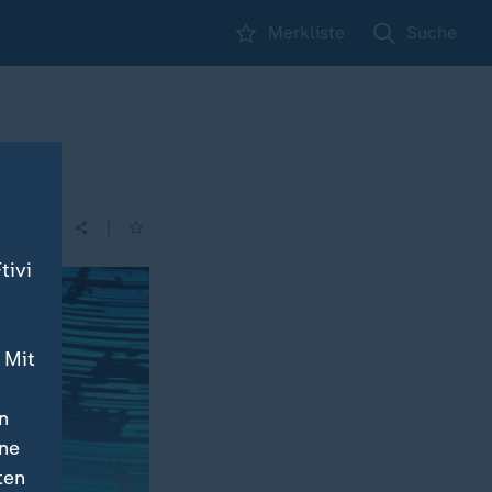
Merkliste
Suche
|
tivi
 Mit
n
ine
ten