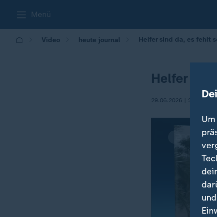
Menü
Helfer sind da, es fehlt
Video
heute journal
Helfer sin
De
29.06.2026 | 23:15
Um 
prä
ver
Tec
dei
dar
und
Ein