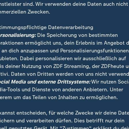
nstleister sind. Wir verwenden deine Daten auch nicht
merziellen Zwecken.
timmungspflichtige Datenverarbeitung
ersonalisierung:
Die Speicherung von bestimmten
eraktionen ermöglicht uns, dein Erlebnis im Angebot 
 an dich anzupassen und Personalisierungsfunktionen
ubieten. Dabei personalisieren wir ausschließlich auf
is deiner Nutzung von ZDF Streaming, der ZDFheute 
a Guaira sind überall massive Schäden zu sehen, beric
tivi. Daten von Dritten werden von uns nicht verwend
ian Semm. Doch die Trümmerberge eingestürzter Häus
ocial Media und externe Drittsysteme:
Wir nutzen Soci
 bewegen.
ia-Tools und Dienste von anderen Anbietern. Unter
erem um das Teilen von Inhalten zu ermöglichen.
kannst entscheiden, für welche Zwecke wir deine Dat
ichern und verarbeiten dürfen. Dies betrifft nur dein
uell genutztes Gerät. Mit "Zustimmen" erklärst du dei