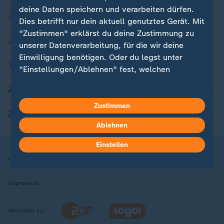
deine Daten speichern und verarbeiten dürfen.
Aktuelle Sendungs-Videos
Dies betrifft nur dein aktuell genutztes Gerät. Mit
"Zustimmen" erklärst du deine Zustimmung zu
ZDFheute Stories
unserer Datenverarbeitung, für die wir deine
Einwilligung benötigen. Oder du legst unter
Themen im Überblick
"Einstellungen/Ablehnen" fest, welchen
Zwecken du deine Zustimmung gibst und
ZDFheute Update
welchen nicht. Deine Datenschutzeinstellungen
kannst du jederzeit mit Wirkung für die Zukunft
Zustimmen
ZDFheute Apps
in deinen Einstellungen widerrufen oder ändern.
Ablehnen
Hier findest du das Impressum.
Einstellen
Weitere Informationen findest du in unserer
Nutzungsbedingungen
Datenschutz
Datenschutzeinstellungen
Datenschutzerklärung.
Impressum
Wechseln zu: