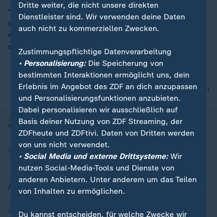
Dritte weiter, die nicht unsere direkten
"Die SPD fühlt sich berufen, auf die Palme zu gehen",
Dienstleister sind. Wir verwenden deine Daten
so ZDF-Korrespondent Wulf Schmiese in Berlin. Merz
00:16
auch nicht zu kommerziellen Zwecken.
sei nicht vertragstreu bei Themen, die die SPD
schmerzen.
Zustimmungspflichtige Datenverarbeitung
• Personalisierung:
Die Speicherung von
bestimmten Interaktionen ermöglicht uns, dein
Erlebnis im Angebot des ZDF an dich anzupassen
nach oben
und Personalisierungsfunktionen anzubieten.
Dabei personalisieren wir ausschließlich auf
Basis deiner Nutzung von ZDF Streaming, der
ZDFheute und ZDFtivi. Daten von Dritten werden
von uns nicht verwendet.
• Social Media und externe Drittsysteme:
Wir
nutzen Social-Media-Tools und Dienste von
anderen Anbietern. Unter anderem um das Teilen
Aktuell bei ZDFheute
von Inhalten zu ermöglichen.
Zuletzt veröffentlicht
Du kannst entscheiden, für welche Zwecke wir