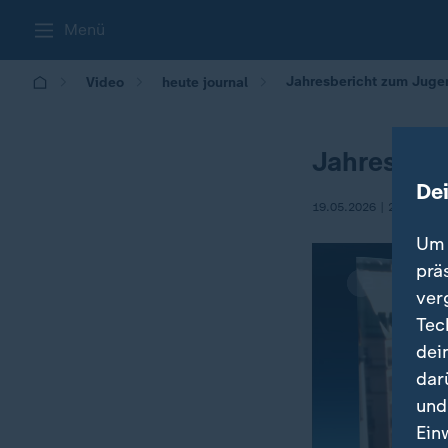
Menü
Jahresbericht zum Juge
Video
heute journal
Jahresber
De
19.05.2026 | 21:45
Um 
prä
ver
Tec
dei
dar
und
Ein