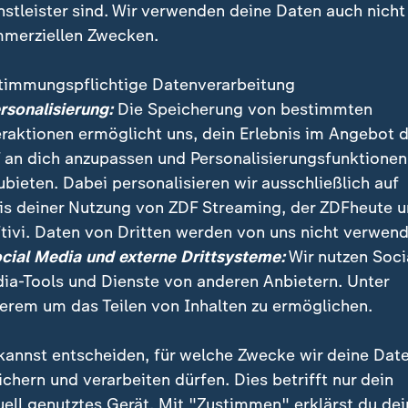
nstleister sind. Wir verwenden deine Daten auch nicht
merziellen Zwecken.
timmungspflichtige Datenverarbeitung
ersonalisierung:
Die Speicherung von bestimmten
eraktionen ermöglicht uns, dein Erlebnis im Angebot 
 an dich anzupassen und Personalisierungsfunktionen
ubieten. Dabei personalisieren wir ausschließlich auf
is deiner Nutzung von ZDF Streaming, der ZDFheute 
gendschutz ist wichtiger als ein gutes Einvernehmen 
tivi. Daten von Dritten werden von uns nicht verwend
ndwelchen internationalen Konzernen“, sagt
ocial Media und externe Drittsysteme:
Wir nutzen Soci
inisterin Karin Prien (CDU).
ia-Tools und Dienste von anderen Anbietern. Unter
erem um das Teilen von Inhalten zu ermöglichen.
kannst entscheiden, für welche Zwecke wir deine Dat
ichern und verarbeiten dürfen. Dies betrifft nur dein
uell genutztes Gerät. Mit "Zustimmen" erklärst du dei