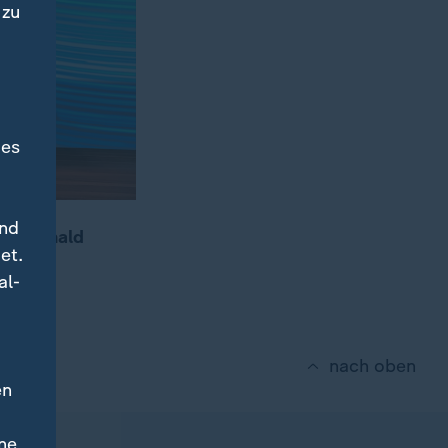
 zu
des
und
mit Donald
et.
al-
nach oben
en
ne