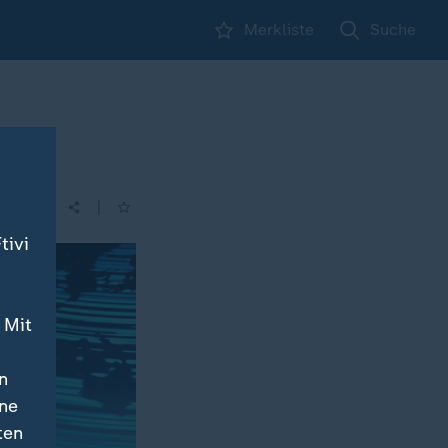
Merkliste
Suche
|
tivi
 Mit
n
ine
ten