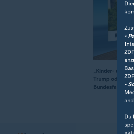
Die
kom
Zus
• P
Int
ZDF
anz
Bas
„Kinder- und Ju
ZDF
Trump oder irge
00:15
05:45
• S
Bundesfamilienm
Med
and
Du 
spe
akt