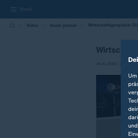
Menü
Wirtschaftsgespräch: E
Video
heute journal
Wirtschaf
De
26.01.2026 | 21:45
Um 
prä
ver
Tec
dei
dar
und
Ein