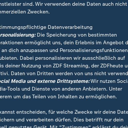
nstleister sind. Wir verwenden deine Daten auch nicht
merziellen Zwecken.
timmungspflichtige Datenverarbeitung
ersonalisierung:
Die Speicherung von bestimmten
eraktionen ermöglicht uns, dein Erlebnis im Angebot 
 an dich anzupassen und Personalisierungsfunktionen
ubieten. Dabei personalisieren wir ausschließlich auf
is deiner Nutzung von ZDF Streaming, der ZDFheute 
en sollen die Verhandlungen über ein Freihandelsab
tivi. Daten von Dritten werden von uns nicht verwend
eschlossen haben. ZDF-Wirtschaftsexpertin Valerie Hal
ocial Media und externe Drittsysteme:
Wir nutzen Soci
inigung.
ia-Tools und Dienste von anderen Anbietern. Unter
erem um das Teilen von Inhalten zu ermöglichen.
kannst entscheiden, für welche Zwecke wir deine Dat
ichern und verarbeiten dürfen. Dies betrifft nur dein
uell genutztes Gerät. Mit "Zustimmen" erklärst du dei