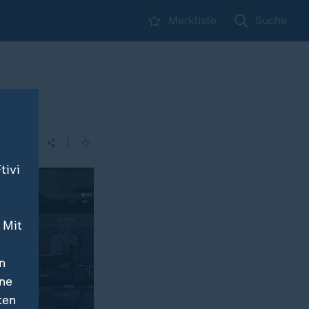
Merkliste
Suche
n
|
tivi
 Mit
n
ine
ten