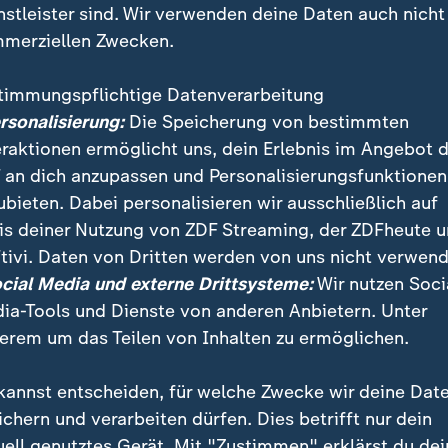
nstleister sind. Wir verwenden deine Daten auch nicht
merziellen Zwecken.
timmungspflichtige Datenverarbeitung
ersonalisierung:
Die Speicherung von bestimmten
eraktionen ermöglicht uns, dein Erlebnis im Angebot 
 an dich anzupassen und Personalisierungsfunktionen
ubieten. Dabei personalisieren wir ausschließlich auf
is deiner Nutzung von ZDF Streaming, der ZDFheute 
sein, dass Katholiken die AfD wählen. Die Partei wide
tivi. Daten von Dritten werden von uns nicht verwend
nschenbild, so Marc Frings, Generalsekretär Zentralko
ocial Media und externe Drittsysteme:
Wir nutzen Soci
liken.
ia-Tools und Dienste von anderen Anbietern. Unter
erem um das Teilen von Inhalten zu ermöglichen.
kannst entscheiden, für welche Zwecke wir deine Dat
ichern und verarbeiten dürfen. Dies betrifft nur dein
uell genutztes Gerät. Mit "Zustimmen" erklärst du dei