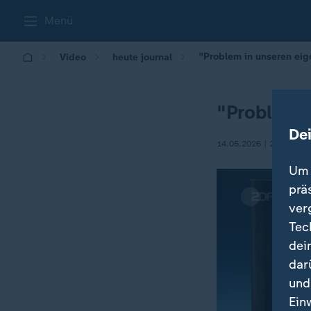
Menü
"Problem in unseren ei
Video
heute journal
"Problem i
De
14.05.2026 | 21:45
Um 
prä
ver
Tec
dei
dar
und
Ein