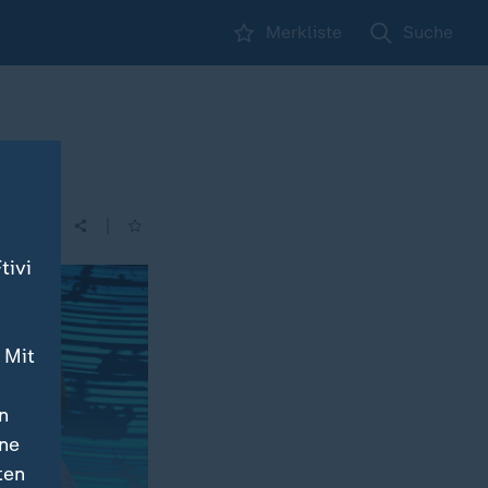
Merkliste
Suche
|
tivi
 Mit
n
ine
ten