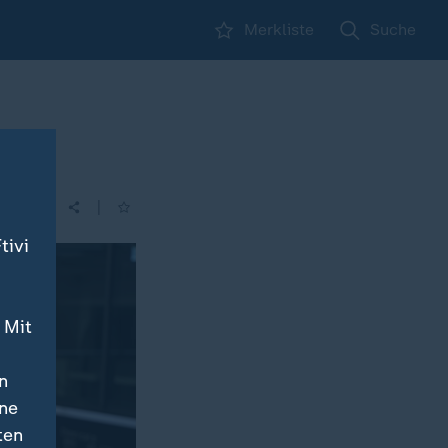
Merkliste
Suche
en
|
tivi
 Mit
n
ine
ten