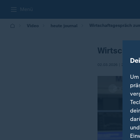
Menü
Wirtschaftsgespräch zu
Video
heute journal
Wirtschaf
De
02.03.2026 | 21:45
Um 
prä
ver
Tec
dei
dar
und
Ein