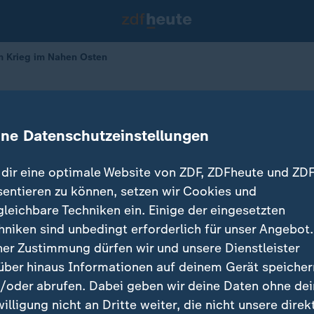
m Krieg im Nahen Osten
tsgespräch zum Krieg im Nahen Ost
ine Datenschutzeinstellungen
dir eine optimale Website von ZDF, ZDFheute und ZDF
sentieren zu können, setzen wir Cookies und
gleichbare Techniken ein. Einige der eingesetzten
hniken sind unbedingt erforderlich für unser Angebot.
ner Zustimmung dürfen wir und unsere Dienstleister
über hinaus Informationen auf deinem Gerät speicher
/oder abrufen. Dabei geben wir deine Daten ohne de
willigung nicht an Dritte weiter, die nicht unsere direk