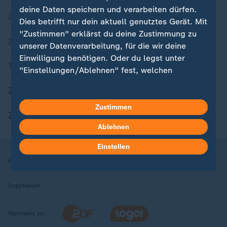
deine Daten speichern und verarbeiten dürfen.
Aktuelle Sendungs-Videos
Dies betrifft nur dein aktuell genutztes Gerät. Mit
"Zustimmen" erklärst du deine Zustimmung zu
ZDFheute Stories
unserer Datenverarbeitung, für die wir deine
Einwilligung benötigen. Oder du legst unter
Themen im Überblick
"Einstellungen/Ablehnen" fest, welchen
Zwecken du deine Zustimmung gibst und
ZDFheute Update
welchen nicht. Deine Datenschutzeinstellungen
kannst du jederzeit mit Wirkung für die Zukunft
Zustimmen
ZDFheute Apps
in deinen Einstellungen widerrufen oder ändern.
Ablehnen
Hier findest du das Impressum.
Einstellen
Weitere Informationen findest du in unserer
Nutzungsbedingungen
Datenschutz
Datenschutzeinstellungen
Datenschutzerklärung.
Impressum
Wechseln zu: