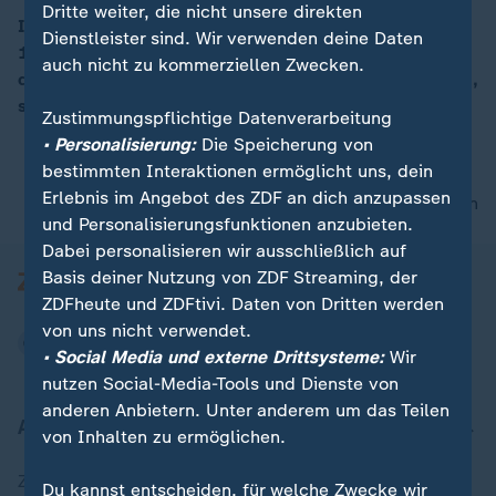
Dritte weiter, die nicht unsere direkten
In Deutschland wurden im ersten Quartal rund
Dienstleister sind. Wir verwenden deine Daten
189.000 neue Betriebe und Kleingewerbe gegründet,
00:16
auch nicht zu kommerziellen Zwecken.
das sind rund 10 Prozent mehr als im Vorjahreszeitrum,
so das Statistische Bundesamt.
Zustimmungspflichtige Datenverarbeitung
• Personalisierung:
Die Speicherung von
bestimmten Interaktionen ermöglicht uns, dein
Erlebnis im Angebot des ZDF an dich anzupassen
nach oben
und Personalisierungsfunktionen anzubieten.
Dabei personalisieren wir ausschließlich auf
Basis deiner Nutzung von ZDF Streaming, der
ZDFheute und ZDFtivi. Daten von Dritten werden
von uns nicht verwendet.
• Social Media und externe Drittsysteme:
Wir
nutzen Social-Media-Tools und Dienste von
anderen Anbietern. Unter anderem um das Teilen
Aktuell bei ZDFheute
von Inhalten zu ermöglichen.
Zuletzt veröffentlicht
Du kannst entscheiden, für welche Zwecke wir