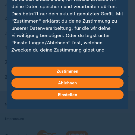
Zuletzt veröffentlicht
deine Daten speichern und verarbeiten dürfen.
Dies betrifft nur dein aktuell genutztes Gerät. Mit
Aktuelle Sendungs-Videos
"Zustimmen" erklärst du deine Zustimmung zu
unserer Datenverarbeitung, für die wir deine
ZDFheute Stories
Einwilligung benötigen. Oder du legst unter
"Einstellungen/Ablehnen" fest, welchen
Themen im Überblick
Zwecken du deine Zustimmung gibst und
welchen nicht. Deine Datenschutzeinstellungen
ZDFheute Update
kannst du jederzeit mit Wirkung für die Zukunft
in deinen Einstellungen widerrufen oder ändern.
Zustimmen
ZDFheute Apps
Ablehnen
Hier findest du das Impressum.
Weitere Informationen findest du in unserer
Einstellen
Datenschutzerklärung.
Nutzungsbedingungen
Datenschutz
Datenschutzeinstellungen
Impressum