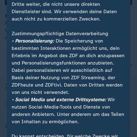
Dritte weiter, die nicht unsere direkten
Dienstleister sind. Wir verwenden deine Daten
Beim Umstieg auf E-Autos hinken deutsche Hersteller
auch nicht zu kommerziellen Zwecken.
hinterher – besonders im Vergleich zu China, sagt
00:16
Valerie Haller aus Frankfurt. Die Krise sei "noch längst
Zustimmungspflichtige Datenverarbeitung
nicht überwunden".
• Personalisierung:
Die Speicherung von
bestimmten Interaktionen ermöglicht uns, dein
Erlebnis im Angebot des ZDF an dich anzupassen
und Personalisierungsfunktionen anzubieten.
nach oben
Dabei personalisieren wir ausschließlich auf
Basis deiner Nutzung von ZDF Streaming, der
ZDFheute und ZDFtivi. Daten von Dritten werden
von uns nicht verwendet.
• Social Media und externe Drittsysteme:
Wir
nutzen Social-Media-Tools und Dienste von
anderen Anbietern. Unter anderem um das Teilen
von Inhalten zu ermöglichen.
Aktuell bei ZDFheute
Du kannst entscheiden, für welche Zwecke wir