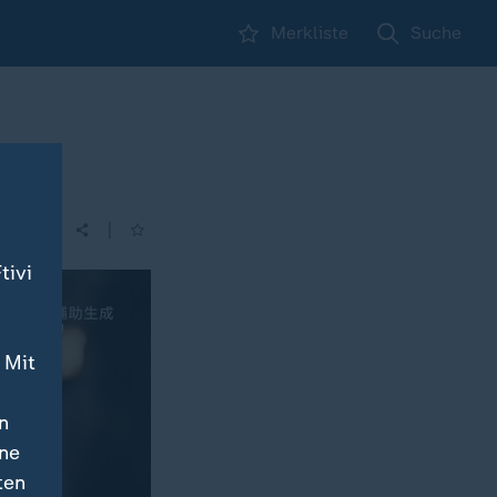
Merkliste
Suche
|
| 21:45
tivi
 Mit
n
ine
ten