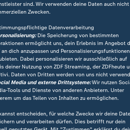
nstleister sind. Wir verwenden deine Daten auch nicht
merziellen Zwecken.
timmungspflichtige Datenverarbeitung
ersonalisierung:
Die Speicherung von bestimmten
eraktionen ermöglicht uns, dein Erlebnis im Angebot 
 an dich anzupassen und Personalisierungsfunktionen
ubieten. Dabei personalisieren wir ausschließlich auf
is deiner Nutzung von ZDF Streaming, der ZDFheute 
 ab, die Preise steigen: Chinas Abhängigkeit vom Gol
tivi. Daten von Dritten werden von uns nicht verwend
 Prozent höheren Spritkosten erreicht die Krise die 
ocial Media und externe Drittsysteme:
Wir nutzen Soci
ia-Tools und Dienste von anderen Anbietern. Unter
erem um das Teilen von Inhalten zu ermöglichen.
kannst entscheiden, für welche Zwecke wir deine Dat
ichern und verarbeiten dürfen. Dies betrifft nur dein
uell genutztes Gerät. Mit "Zustimmen" erklärst du dei