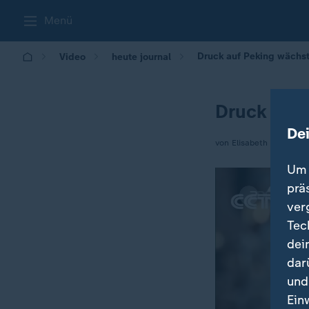
Menü
Druck auf Peking wächst
Video
heute journal
Druck auf 
De
von Elisabeth Schmidt
Um 
prä
ver
Tec
dei
dar
und
Ein