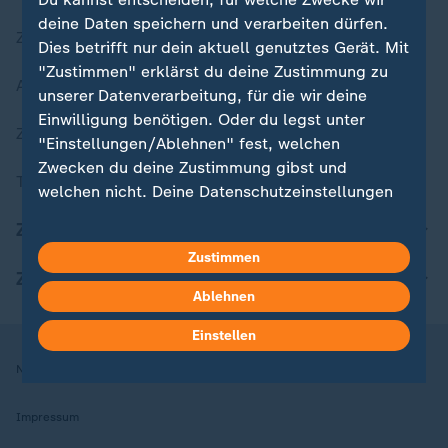
deine Daten speichern und verarbeiten dürfen.
Zuletzt veröffentlicht
Dies betrifft nur dein aktuell genutztes Gerät. Mit
"Zustimmen" erklärst du deine Zustimmung zu
Aktuelle Sendungs-Videos
unserer Datenverarbeitung, für die wir deine
Einwilligung benötigen. Oder du legst unter
ZDFheute Stories
"Einstellungen/Ablehnen" fest, welchen
Zwecken du deine Zustimmung gibst und
Themen im Überblick
welchen nicht. Deine Datenschutzeinstellungen
kannst du jederzeit mit Wirkung für die Zukunft
ZDFheute Update
in deinen Einstellungen widerrufen oder ändern.
Zustimmen
ZDFheute Apps
Hier findest du das Impressum.
Ablehnen
Weitere Informationen findest du in unserer
Datenschutzerklärung.
Einstellen
Nutzungsbedingungen
Datenschutz
Datenschutzeinstellungen
Impressum