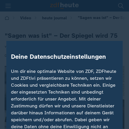
"Sagen was ist" – Der Spie
Video
heute journal
"Sagen was ist" – Der Spiegel wird 75
von Ralf Zimmermann v. Siefart
|
Deine Datenschutzeinstellungen
03.01.2022 | 21:40
Um dir eine optimale Website von ZDF, ZDFheute
und ZDFtivi präsentieren zu können, setzen wir
Cookies und vergleichbare Techniken ein. Einige
der eingesetzten Techniken sind unbedingt
erforderlich für unser Angebot. Mit deiner
Zustimmung dürfen wir und unsere Dienstleister
darüber hinaus Informationen auf deinem Gerät
speichern und/oder abrufen. Dabei geben wir
deine Daten ohne deine Einwilligung nicht an