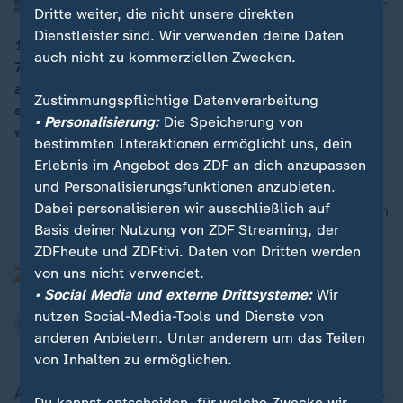
Dritte weiter, die nicht unsere direkten
Dienstleister sind. Wir verwenden deine Daten
1947 erschien "Der Spiegel" zum ersten Mal. In den
auch nicht zu kommerziellen Zwecken.
75 Jahren hat das Magazin viele Politskandale
00:16
aufgedeckt, investigative Geschichten gedruckt. Dass
Zustimmungspflichtige Datenverarbeitung
eigene Standards durch Claas Relotius hintergangen
• Personalisierung:
Die Speicherung von
wurden, hat Spuren hinterlassen.
bestimmten Interaktionen ermöglicht uns, dein
Erlebnis im Angebot des ZDF an dich anzupassen
und Personalisierungsfunktionen anzubieten.
Dabei personalisieren wir ausschließlich auf
nach oben
Basis deiner Nutzung von ZDF Streaming, der
ZDFheute und ZDFtivi. Daten von Dritten werden
von uns nicht verwendet.
• Social Media und externe Drittsysteme:
Wir
nutzen Social-Media-Tools und Dienste von
anderen Anbietern. Unter anderem um das Teilen
von Inhalten zu ermöglichen.
Aktuell bei ZDFheute
Du kannst entscheiden, für welche Zwecke wir