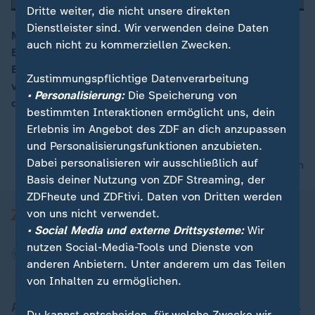
Dritte weiter, die nicht unsere direkten
Dienstleister sind. Wir verwenden deine Daten
Millionen Menschen hören täglich die immer gleiche
auch nicht zu kommerziellen Zwecken.
Erzählung vom Völkermord in der Ukraine und der
00:16
Bedrohung Russlands durch Feinde von außen. Auf
Zustimmungspflichtige Datenverarbeitung
verschiedenen Kanälen, finanziert vom Kreml. Doch
• Personalisierung:
Die Speicherung von
die Propaganda verfängt nicht mehr bei allen.
bestimmten Interaktionen ermöglicht uns, dein
Erlebnis im Angebot des ZDF an dich anzupassen
und Personalisierungsfunktionen anzubieten.
Dabei personalisieren wir ausschließlich auf
nach oben
Basis deiner Nutzung von ZDF Streaming, der
ZDFheute und ZDFtivi. Daten von Dritten werden
von uns nicht verwendet.
• Social Media und externe Drittsysteme:
Wir
nutzen Social-Media-Tools und Dienste von
anderen Anbietern. Unter anderem um das Teilen
von Inhalten zu ermöglichen.
Aktuell bei ZDFheute
Du kannst entscheiden, für welche Zwecke wir