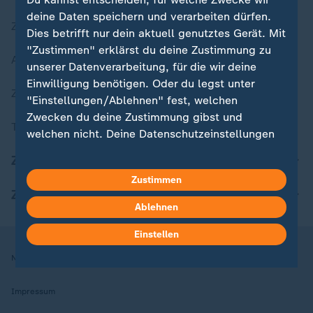
deine Daten speichern und verarbeiten dürfen.
Zuletzt veröffentlicht
Dies betrifft nur dein aktuell genutztes Gerät. Mit
"Zustimmen" erklärst du deine Zustimmung zu
Aktuelle Sendungs-Videos
unserer Datenverarbeitung, für die wir deine
Einwilligung benötigen. Oder du legst unter
ZDFheute Stories
"Einstellungen/Ablehnen" fest, welchen
Zwecken du deine Zustimmung gibst und
Themen im Überblick
welchen nicht. Deine Datenschutzeinstellungen
kannst du jederzeit mit Wirkung für die Zukunft
ZDFheute Update
in deinen Einstellungen widerrufen oder ändern.
Zustimmen
ZDFheute Apps
Hier findest du das Impressum.
Ablehnen
Weitere Informationen findest du in unserer
Datenschutzerklärung.
Einstellen
Nutzungsbedingungen
Datenschutz
Datenschutzeinstellungen
Impressum