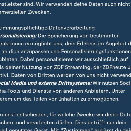
nstleister sind. Wir verwenden deine Daten auch nicht
merziellen Zwecken.
timmungspflichtige Datenverarbeitung
ersonalisierung:
Die Speicherung von bestimmten
eraktionen ermöglicht uns, dein Erlebnis im Angebot 
 an dich anzupassen und Personalisierungsfunktionen
ubieten. Dabei personalisieren wir ausschließlich auf
is deiner Nutzung von ZDF Streaming, der ZDFheute 
enhäuser werden Medikamente und Verbandsmaterial k
tivi. Daten von Dritten werden von uns nicht verwend
n großes Stahlwerk zerstört. Bei Angriffen auf Mykol
ocial Media und externe Drittsysteme:
Wir nutzen Soci
yperschallrakete Kinshal eingesetzt worden sein.
ia-Tools und Dienste von anderen Anbietern. Unter
erem um das Teilen von Inhalten zu ermöglichen.
kannst entscheiden, für welche Zwecke wir deine Dat
ichern und verarbeiten dürfen. Dies betrifft nur dein
uell genutztes Gerät. Mit "Zustimmen" erklärst du dei