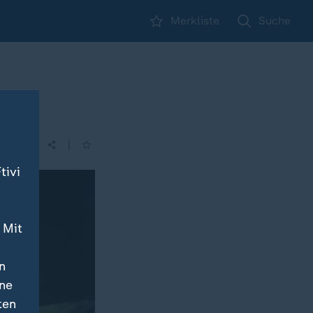
Merkliste
Suche
|
| 21:45
tivi
 Mit
n
ine
ten