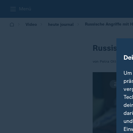
Menü
Russische Angriffe mit 
Video
heute journal
Russische 
De
von Petra Otto
Um 
prä
ver
Tec
dei
dar
und
Ein