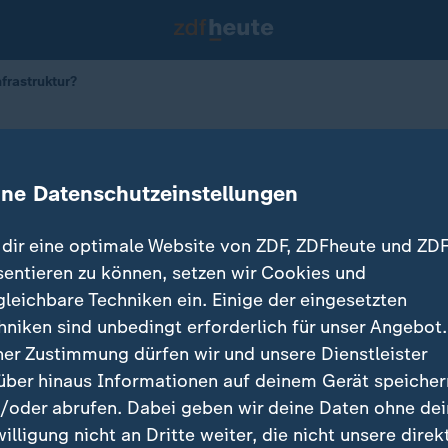
frastruktur?
uf kritische Infrastruktur?
ine Datenschutzeinstellungen
iekman / S. Susanka
08.06.2026 
dir eine optimale Website von ZDF, ZDFheute und ZDF
sentieren zu können, setzen wir Cookies und
gleichbare Techniken ein. Einige der eingesetzten
hniken sind unbedingt erforderlich für unser Angebot.
ner Zustimmung dürfen wir und unsere Dienstleister
über hinaus Informationen auf deinem Gerät speicher
/oder abrufen. Dabei geben wir deine Daten ohne de
willigung nicht an Dritte weiter, die nicht unsere direk