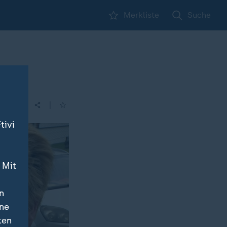
Merkliste
Suche
|
| 21:45
tivi
 Mit
n
ine
ten