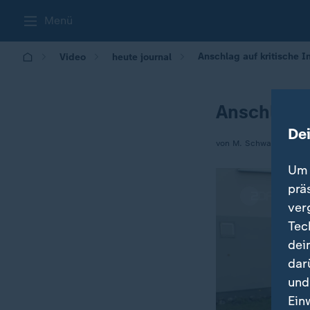
Menü
Anschlag auf kritische In
Video
heute journal
Anschlag a
De
von M. Schwarz / N. D
Um 
prä
ver
Tec
dei
dar
und
Ein