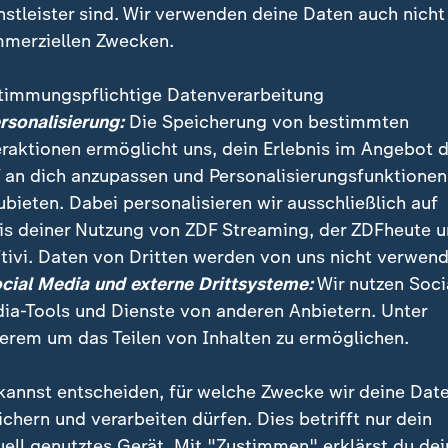
nstleister sind. Wir verwenden deine Daten auch nicht
merziellen Zwecken.
timmungspflichtige Datenverarbeitung
ersonalisierung:
Die Speicherung von bestimmten
eraktionen ermöglicht uns, dein Erlebnis im Angebot 
 an dich anzupassen und Personalisierungsfunktionen
ubieten. Dabei personalisieren wir ausschließlich auf
is deiner Nutzung von ZDF Streaming, der ZDFheute 
rennt es nachts in einem Umspannwerk, der Strom fäll
tivi. Daten von Dritten werden von uns nicht verwend
aut Sicherheitskreisen deutet vieles auf einen linkse
ocial Media und externe Drittsysteme:
Wir nutzen Soci
ia-Tools und Dienste von anderen Anbietern. Unter
erem um das Teilen von Inhalten zu ermöglichen.
kannst entscheiden, für welche Zwecke wir deine Dat
ichern und verarbeiten dürfen. Dies betrifft nur dein
uell genutztes Gerät. Mit "Zustimmen" erklärst du dei