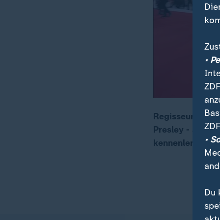
Die
kom
Zus
• P
Int
ZDF
anz
Bas
Regisseurin Sofi
ZDF
Presley - aus de
00:13
02:44
• S
kennenlernte.
Med
and
Du 
spe
akt