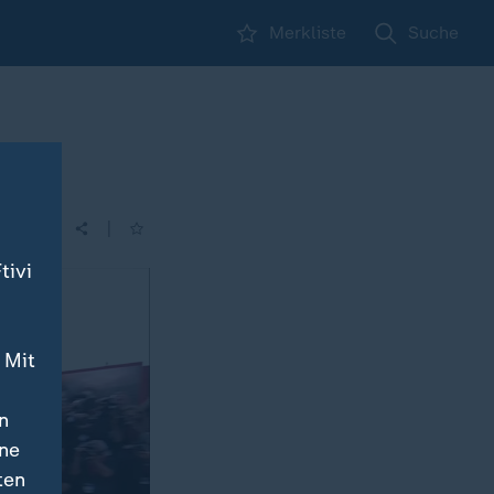
Merkliste
Suche
|
| 21:45
tivi
 Mit
n
ine
ten