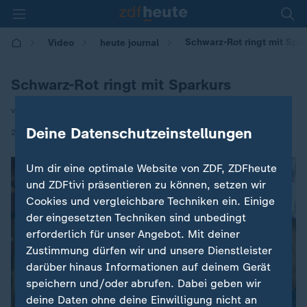
Schwarz-Rot ringt mit Spar
Video
heute journal
Schwarz-Rot ringt mit Sparkurs
von Alexander Poel / Ines Trams
Deine Datenschutzeinstellungen
|
28.04.2026 | 21:45
Um dir eine optimale Website von ZDF, ZDFheute
und ZDFtivi präsentieren zu können, setzen wir
Cookies und vergleichbare Techniken ein. Einige
der eingesetzten Techniken sind unbedingt
erforderlich für unser Angebot. Mit deiner
Zustimmung dürfen wir und unsere Dienstleister
darüber hinaus Informationen auf deinem Gerät
speichern und/oder abrufen. Dabei geben wir
deine Daten ohne deine Einwilligung nicht an