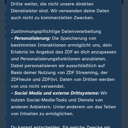
Dritte weiter, die nicht unsere direkten
Dienstleister sind. Wir verwenden deine Daten
Sowohl die Gesundheitsreform als auch der Haushalt
auch nicht zu kommerziellen Zwecken.
für das kommende Jahr sollen im Kabinett auf den
00:15
Weg gebracht werden. Letzte Abstimmungen fordern
Zustimmungspflichtige Datenverarbeitung
die Koalition.
• Personalisierung:
Die Speicherung von
bestimmten Interaktionen ermöglicht uns, dein
Erlebnis im Angebot des ZDF an dich anzupassen
und Personalisierungsfunktionen anzubieten.
nach oben
Dabei personalisieren wir ausschließlich auf
Basis deiner Nutzung von ZDF Streaming, der
ZDFheute und ZDFtivi. Daten von Dritten werden
von uns nicht verwendet.
• Social Media und externe Drittsysteme:
Wir
nutzen Social-Media-Tools und Dienste von
anderen Anbietern. Unter anderem um das Teilen
von Inhalten zu ermöglichen.
Aktuell bei ZDFheute
Du kannst entscheiden, für welche Zwecke wir