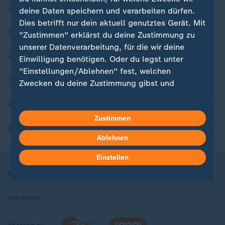
Zuletzt veröffentlicht
deine Daten speichern und verarbeiten dürfen.
Dies betrifft nur dein aktuell genutztes Gerät. Mit
Aktuelle Sendungs-Videos
"Zustimmen" erklärst du deine Zustimmung zu
unserer Datenverarbeitung, für die wir deine
ZDFheute Stories
Einwilligung benötigen. Oder du legst unter
"Einstellungen/Ablehnen" fest, welchen
Themen im Überblick
Zwecken du deine Zustimmung gibst und
welchen nicht. Deine Datenschutzeinstellungen
ZDFheute Update
kannst du jederzeit mit Wirkung für die Zukunft
Zustimmen
in deinen Einstellungen widerrufen oder ändern.
ZDFheute Apps
Ablehnen
Hier findest du das Impressum.
Weitere Informationen findest du in unserer
Einstellen
Datenschutzerklärung.
Nutzungsbedingungen
Datenschutz
Datenschutzeinstellungen
Impressum