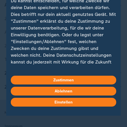
Du kannst entscheiden, für welche Zwecke wir
Aktuell bei ZDFheute
deine Daten speichern und verarbeiten dürfen.
Dies betrifft nur dein aktuell genutztes Gerät. Mit
Zuletzt veröffentlicht
"Zustimmen" erklärst du deine Zustimmung zu
unserer Datenverarbeitung, für die wir deine
Aktuelle Sendungs-Videos
Einwilligung benötigen. Oder du legst unter
"Einstellungen/Ablehnen" fest, welchen
ZDFheute Stories
Zwecken du deine Zustimmung gibst und
welchen nicht. Deine Datenschutzeinstellungen
Themen im Überblick
kannst du jederzeit mit Wirkung für die Zukunft
in deinen Einstellungen widerrufen oder ändern.
ZDFheute Update
Zustimmen
Hier findest du das Impressum.
ZDFheute Apps
Weitere Informationen findest du in unserer
Ablehnen
Datenschutzerklärung.
Einstellen
Nutzungsbedingungen
Datenschutz
Datenschutzeinstellungen
Impressum