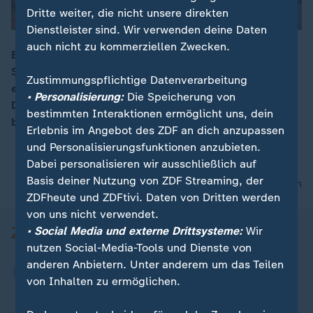
Dritte weiter, die nicht unsere direkten
Dienstleister sind. Wir verwenden deine Daten
auch nicht zu kommerziellen Zwecken.
Es ist nie zu spät ! Beweist Eleanor Coppola mit ihrem
Spielfilm-Erstling. Eine autobiografische Geschichte,
00:05
Zustimmungspflichtige Datenverarbeitung
eine Reise von Cannes nach Paris -auf Umwegen..
• Personalisierung:
Die Speicherung von
Diane Lane und Alec Baldwin in den Hauptrollen einer
bestimmten Interaktionen ermöglicht uns, dein
bezaubernden Sommerkomödie.
Erlebnis im Angebot des ZDF an dich anzupassen
und Personalisierungsfunktionen anzubieten.
Dabei personalisieren wir ausschließlich auf
Basis deiner Nutzung von ZDF Streaming, der
nach oben
ZDFheute und ZDFtivi. Daten von Dritten werden
von uns nicht verwendet.
• Social Media und externe Drittsysteme:
Wir
nutzen Social-Media-Tools und Dienste von
anderen Anbietern. Unter anderem um das Teilen
von Inhalten zu ermöglichen.