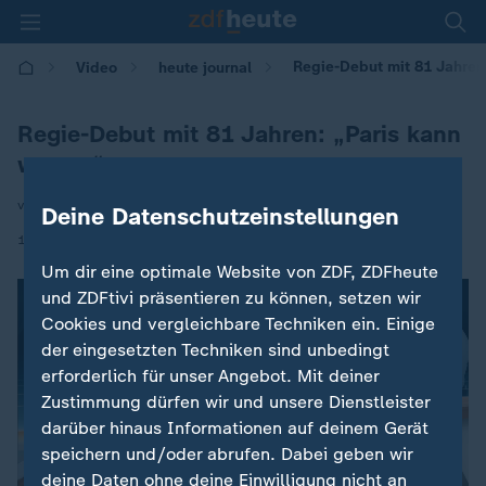
Regie-Debut mit 81 Jahren
Video
heute journal
Regie-Debut mit 81 Jahren: „Paris kann
warten“
von Sabine Schultz
Deine Datenschutzeinstellungen
|
13.07.2017 | 21:45
Um dir eine optimale Website von ZDF, ZDFheute
und ZDFtivi präsentieren zu können, setzen wir
Cookies und vergleichbare Techniken ein. Einige
der eingesetzten Techniken sind unbedingt
erforderlich für unser Angebot. Mit deiner
Zustimmung dürfen wir und unsere Dienstleister
darüber hinaus Informationen auf deinem Gerät
speichern und/oder abrufen. Dabei geben wir
deine Daten ohne deine Einwilligung nicht an