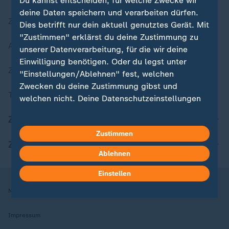
Du kannst entscheiden, für welche Zwecke wir
deine Daten speichern und verarbeiten dürfen.
Zuletzt veröffentlicht
Dies betrifft nur dein aktuell genutztes Gerät. Mit
"Zustimmen" erklärst du deine Zustimmung zu
Aktuelle Sendungs-Videos
unserer Datenverarbeitung, für die wir deine
Einwilligung benötigen. Oder du legst unter
ZDFheute Stories
"Einstellungen/Ablehnen" fest, welchen
Zwecken du deine Zustimmung gibst und
Themen im Überblick
welchen nicht. Deine Datenschutzeinstellungen
kannst du jederzeit mit Wirkung für die Zukunft
ZDFheute Update
in deinen Einstellungen widerrufen oder ändern.
Zustimmen
ZDFheute Apps
Hier findest du das Impressum.
Ablehnen
Weitere Informationen findest du in unserer
Datenschutzerklärung.
Einstellen
Nutzungsbedingungen
Datenschutz
Datenschutzeinstellungen
Impressum