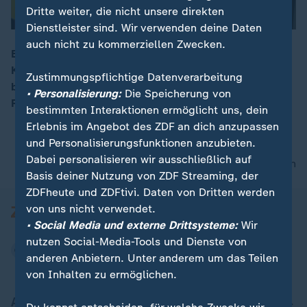
Dritte weiter, die nicht unsere direkten
Dienstleister sind. Wir verwenden deine Daten
auch nicht zu kommerziellen Zwecken.
Bürger konnten beim Tag der offenen Tür
Kabinettsmitgliedern kritische Fragen stellen. Zu
00:16
Zustimmungspflichtige Datenverarbeitung
besprechen gab es viel, wie das versprochene
• Personalisierung:
Die Speicherung von
Reformpaket oder die Stimmung im Land.
bestimmten Interaktionen ermöglicht uns, dein
Erlebnis im Angebot des ZDF an dich anzupassen
und Personalisierungsfunktionen anzubieten.
Dabei personalisieren wir ausschließlich auf
nach oben
Basis deiner Nutzung von ZDF Streaming, der
ZDFheute und ZDFtivi. Daten von Dritten werden
von uns nicht verwendet.
• Social Media und externe Drittsysteme:
Wir
nutzen Social-Media-Tools und Dienste von
anderen Anbietern. Unter anderem um das Teilen
von Inhalten zu ermöglichen.
Aktuell bei ZDFheute