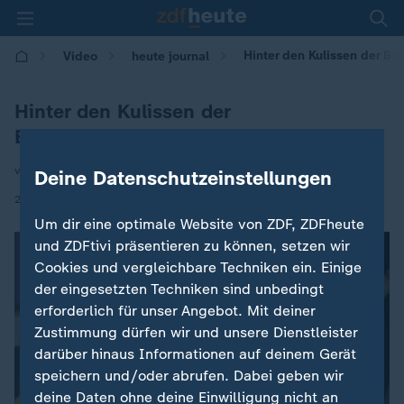
Hinter den Kulissen der B
Video
heute journal
Hinter den Kulissen der
Bundesregierung
von Frank Buchwald
Deine Datenschutzeinstellungen
|
21.06.2026 | 21:45
Um dir eine optimale Website von ZDF, ZDFheute
und ZDFtivi präsentieren zu können, setzen wir
Cookies und vergleichbare Techniken ein. Einige
der eingesetzten Techniken sind unbedingt
erforderlich für unser Angebot. Mit deiner
Zustimmung dürfen wir und unsere Dienstleister
darüber hinaus Informationen auf deinem Gerät
speichern und/oder abrufen. Dabei geben wir
deine Daten ohne deine Einwilligung nicht an