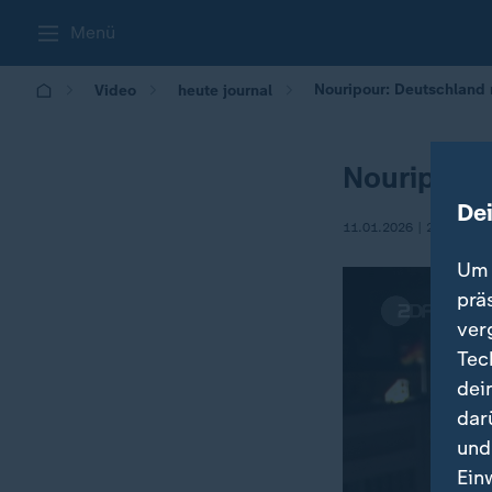
Menü
Nouripour: Deutschland 
Video
heute journal
Nouripour:
De
11.01.2026 | 21:45
Um 
prä
ver
Tec
dei
dar
und
Ein