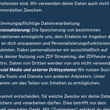
nstleister sind. Wir verwenden deine Daten auch nicht
merziellen Zwecken.
timmungspflichtige Datenverarbeitung
ersonalisierung:
Die Speicherung von bestimmten
eraktionen ermöglicht uns, dein Erlebnis im Angebot 
 an dich anzupassen und Personalisierungsfunktionen
ubieten. Dabei personalisieren wir ausschließlich auf
is deiner Nutzung von ZDF Streaming, der ZDFheute 
erenden zu helfen, müsse Deutschland mehr tun, um 
tivi. Daten von Dritten werden von uns nicht verwend
rhöhen, sagt Omid Nouripour. Die Revolutionsgarden
ocial Media und externe Drittsysteme:
Wir nutzen Soci
e.
ia-Tools und Dienste von anderen Anbietern. Unter
erem um das Teilen von Inhalten zu ermöglichen.
kannst entscheiden, für welche Zwecke wir deine Dat
ichern und verarbeiten dürfen. Dies betrifft nur dein
uell genutztes Gerät. Mit "Zustimmen" erklärst du dei