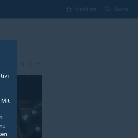
Merkliste
Suche
en
|
tivi
 Mit
n
ine
ten