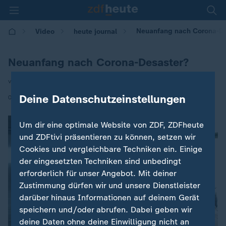
Neuanfang nach Corona-De
Video
heute journal
Neuanfang nach Corona-Desaster?
von Britta Hilpert
|
Deine Datenschutzeinstellungen
03.07.2020 | 22:00
Um dir eine optimale Website von ZDF, ZDFheute
und ZDFtivi präsentieren zu können, setzen wir
Cookies und vergleichbare Techniken ein. Einige
der eingesetzten Techniken sind unbedingt
erforderlich für unser Angebot. Mit deiner
Zustimmung dürfen wir und unsere Dienstleister
darüber hinaus Informationen auf deinem Gerät
speichern und/oder abrufen. Dabei geben wir
deine Daten ohne deine Einwilligung nicht an