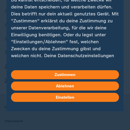
deine Daten speichern und verarbeiten dürfen.
Zuletzt veröffentlicht
Dies betrifft nur dein aktuell genutztes Gerät. Mit
"Zustimmen" erklärst du deine Zustimmung zu
Aktuelle Sendungs-Videos
unserer Datenverarbeitung, für die wir deine
Einwilligung benötigen. Oder du legst unter
ZDFheute Stories
"Einstellungen/Ablehnen" fest, welchen
Zwecken du deine Zustimmung gibst und
Themen im Überblick
welchen nicht. Deine Datenschutzeinstellungen
kannst du jederzeit mit Wirkung für die Zukunft
ZDFheute Update
in deinen Einstellungen widerrufen oder ändern.
Zustimmen
ZDFheute Apps
Hier findest du das Impressum.
Ablehnen
Weitere Informationen findest du in unserer
Datenschutzerklärung.
Einstellen
Nutzungsbedingungen
Datenschutz
Datenschutzeinstellungen
Impressum