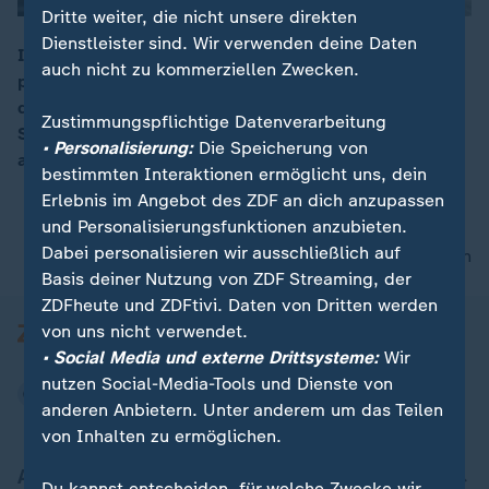
Dritte weiter, die nicht unsere direkten
Dienstleister sind. Wir verwenden deine Daten
Ischgl startet in neue Saison, will mit Sicherheit
auch nicht zu kommerziellen Zwecken.
punkten und bietet kostenlose Coronatests an. Denn
00:15
das Vertrauen der Urlauber ist nachhaltig gestört:
Zustimmungspflichtige Datenverarbeitung
Sieben Tage verstrichen im März zwischen der ersten
• Personalisierung:
Die Speicherung von
amtlichen Warnung und der Schließung des Ortes.
bestimmten Interaktionen ermöglicht uns, dein
Erlebnis im Angebot des ZDF an dich anzupassen
und Personalisierungsfunktionen anzubieten.
Dabei personalisieren wir ausschließlich auf
nach oben
Basis deiner Nutzung von ZDF Streaming, der
ZDFheute und ZDFtivi. Daten von Dritten werden
von uns nicht verwendet.
• Social Media und externe Drittsysteme:
Wir
nutzen Social-Media-Tools und Dienste von
anderen Anbietern. Unter anderem um das Teilen
von Inhalten zu ermöglichen.
Aktuell bei ZDFheute
Du kannst entscheiden, für welche Zwecke wir