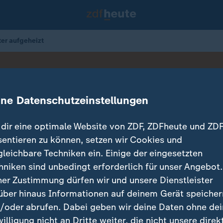
ter aufgeheizt
lz heben als erste Bundesländer Lkw-Feiertagsfahrve
ine Datenschutzeinstellungen
nneapolis weiter aufgeheizt
dir eine optimale Website von ZDF, ZDFheute und ZDF
sentieren zu können, setzen wir Cookies und
28.01.2026 
gleichbare Techniken ein. Einige der eingesetzten
hniken sind unbedingt erforderlich für unser Angebot.
ner Zustimmung dürfen wir und unsere Dienstleister
über hinaus Informationen auf deinem Gerät speicher
/oder abrufen. Dabei geben wir deine Daten ohne de
willigung nicht an Dritte weiter, die nicht unsere direk