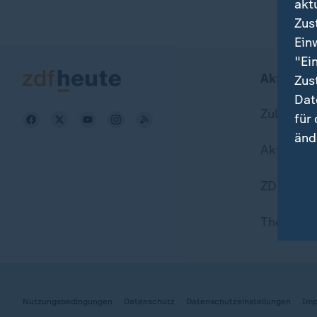
akt
Zus
Ein
"Ei
Aktuell b
Zus
Dat
Zuletzt v
für
änd
Aktuelle
Hie
ZDFheute
Wei
Dat
Themen i
Nutzungsbedingungen
Datenschutz
Datenschutzeinstellungen
Imp