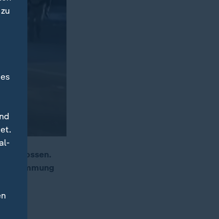
 zu
des
und
et.
al-
i erschossen.
 die Stimmung
en