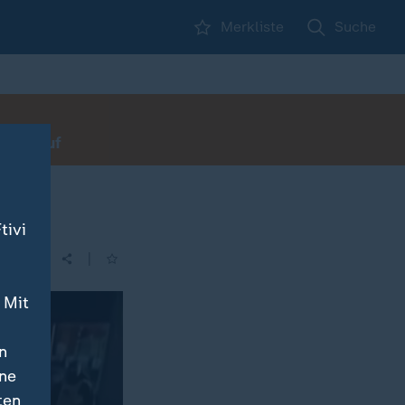
Merkliste
Suche
rbot auf
tivi
|
| 21:45
 Mit
n
ine
ten