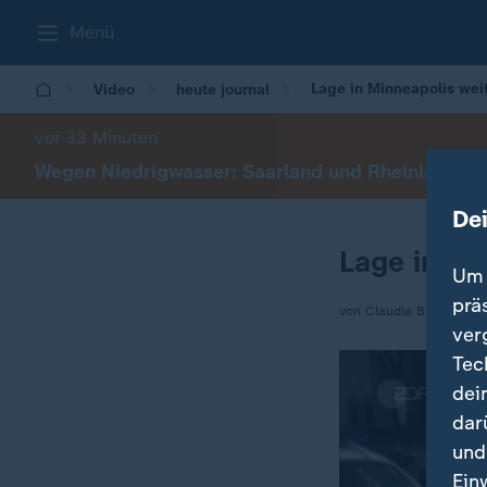
Menü
Lage in Minneapolis wei
Video
heute journal
vor 33 Minuten
Wegen Niedrigwasser: Saarland und Rheinland-Pfa
De
Lage in Mi
Um 
prä
von Claudia Bates
ver
Tec
dei
dar
und
Ein