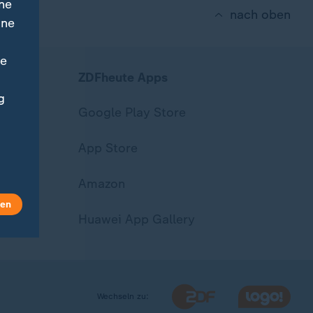
ne
nach oben
ine
ne
ZDFheute Apps
g
Google Play Store
App Store
Amazon
len
Huawei App Gallery
Wechseln zu: