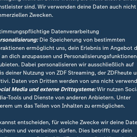
nstleister sind. Wir verwenden deine Daten auch nicht
merziellen Zwecken.
timmungspflichtige Datenverarbeitung
ersonalisierung:
Die Speicherung von bestimmten
eraktionen ermöglicht uns, dein Erlebnis im Angebot 
 an dich anzupassen und Personalisierungsfunktionen
ubieten. Dabei personalisieren wir ausschließlich auf
is deiner Nutzung von ZDF Streaming, der ZDFheute 
tivi. Daten von Dritten werden von uns nicht verwend
ocial Media und externe Drittsysteme:
Wir nutzen Soci
insatz in Minneapolis wurde der Krankenpfleger Prett
ia-Tools und Dienste von anderen Anbietern. Unter
äsident Trump nun von Deeskalation spricht, bleibt
erem um das Teilen von Inhalten zu ermöglichen.
nnt.
kannst entscheiden, für welche Zwecke wir deine Dat
ichern und verarbeiten dürfen. Dies betrifft nur dein