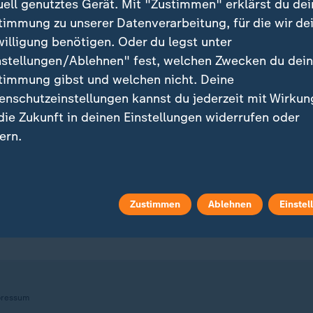
uell genutztes Gerät. Mit "Zustimmen" erklärst du dei
timmung zu unserer Datenverarbeitung, für die wir de
willigung benötigen. Oder du legst unter
nstellungen/Ablehnen" fest, welchen Zwecken du dei
ei ZDFheute
ZDFheute Update
timmung gibst und welchen nicht. Deine
enschutzeinstellungen kannst du jederzeit mit Wirkun
eröffentlicht
E-Mail-Newsletter
 die Zukunft in deinen Einstellungen widerrufen oder
ern.
 Sendungs-Videos
Facebook Messenger
r findest du das Impressum.
 Stories
WhatsApp-Channel
tere Informationen findest du in unserer
Zustimmen
Ablehnen
Einstel
enschutzerklärung.
m Überblick
ZDFheute Update Archiv
ressum