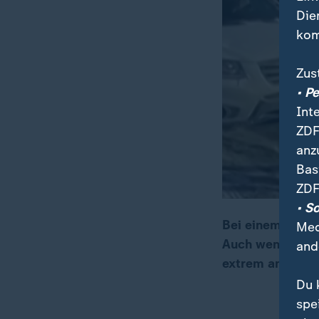
Die
kom
Zus
• P
Int
ZDF
anz
Bas
ZDF
• S
Bei einem ICE-E
Med
Auch wenn US-Pr
and
00:16
02:36
extrem angespa
Du 
spe