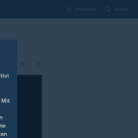
Merkliste
Suche
|
| 21:45
tivi
 Mit
n
ine
ten