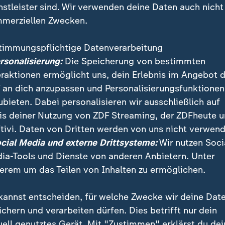
nstleister sind. Wir verwenden deine Daten auch nicht
merziellen Zwecken.
timmungspflichtige Datenverarbeitung
ersonalisierung:
Die Speicherung von bestimmten
eraktionen ermöglicht uns, dein Erlebnis im Angebot 
 an dich anzupassen und Personalisierungsfunktionen
ubieten. Dabei personalisieren wir ausschließlich auf
is deiner Nutzung von ZDF Streaming, der ZDFheute 
reise macht der Bundeskanzler nach Saudi-Arabien Sto
tivi. Daten von Dritten werden von uns nicht verwend
irtschaftsbeziehungen ausbauen – trotz schwieriger
ocial Media und externe Drittsysteme:
Wir nutzen Soci
lage. ZDF-Korrespondent Wulf Schmiese berichtet.
ia-Tools und Dienste von anderen Anbietern. Unter
erem um das Teilen von Inhalten zu ermöglichen.
kannst entscheiden, für welche Zwecke wir deine Dat
ichern und verarbeiten dürfen. Dies betrifft nur dein
uell genutztes Gerät. Mit "Zustimmen" erklärst du dei