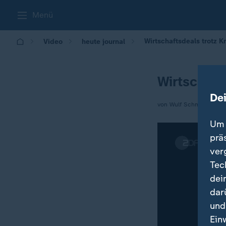
Menü
Wirtschaftsdeals trotz Kr
Video
heute journal
Wirtschafts
De
von Wulf Schmiese
Um 
prä
ver
Tec
dei
dar
und
Ein