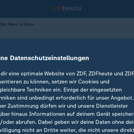
itik: Merz in Katar
deals trotz Kritik: Merz in Katar
ine Datenschutzeinstellungen
05.02.2026 
dir eine optimale Website von ZDF, ZDFheute und ZDF
sentieren zu können, setzen wir Cookies und
gleichbare Techniken ein. Einige der eingesetzten
hniken sind unbedingt erforderlich für unser Angebot.
ner Zustimmung dürfen wir und unsere Dienstleister
über hinaus Informationen auf deinem Gerät speicher
/oder abrufen. Dabei geben wir deine Daten ohne de
willigung nicht an Dritte weiter, die nicht unsere direk