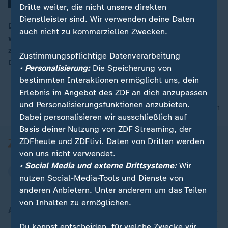
Dritte weiter, die nicht unsere direkten
Dienstleister sind. Wir verwenden deine Daten
Der Bundeskanzler hat eine Vertiefung der
auch nicht zu kommerziellen Zwecken.
wirtschaftlichen und militärischen Zusammenarbeit
00:16
zwischen beiden Ländern angekündigt. Indien sei für
Zustimmungspflichtige Datenverarbeitung
Deutschland ein "Wunschpartner".
• Personalisierung:
Die Speicherung von
bestimmten Interaktionen ermöglicht uns, dein
Erlebnis im Angebot des ZDF an dich anzupassen
und Personalisierungsfunktionen anzubieten.
nach oben
Dabei personalisieren wir ausschließlich auf
Basis deiner Nutzung von ZDF Streaming, der
ZDFheute und ZDFtivi. Daten von Dritten werden
von uns nicht verwendet.
• Social Media und externe Drittsysteme:
Wir
nutzen Social-Media-Tools und Dienste von
anderen Anbietern. Unter anderem um das Teilen
von Inhalten zu ermöglichen.
Aktuell bei ZDFheute
Du kannst entscheiden, für welche Zwecke wir