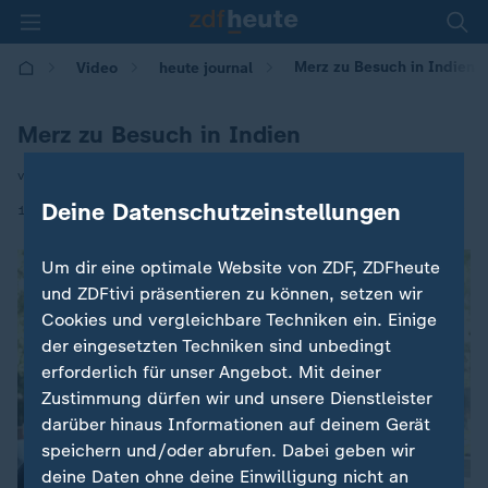
Merz zu Besuch in Indien
Video
heute journal
Merz zu Besuch in Indien
von Wulf Schmiese
Deine Datenschutzeinstellungen
|
12.01.2026 | 22:15
Um dir eine optimale Website von ZDF, ZDFheute
und ZDFtivi präsentieren zu können, setzen wir
Cookies und vergleichbare Techniken ein. Einige
der eingesetzten Techniken sind unbedingt
erforderlich für unser Angebot. Mit deiner
Zustimmung dürfen wir und unsere Dienstleister
darüber hinaus Informationen auf deinem Gerät
speichern und/oder abrufen. Dabei geben wir
deine Daten ohne deine Einwilligung nicht an