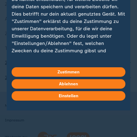
Zuletzt veröffentlicht
deine Daten speichern und verarbeiten dürfen.
Dies betrifft nur dein aktuell genutztes Gerät. Mit
Aktuelle Sendungs-Videos
"Zustimmen" erklärst du deine Zustimmung zu
unserer Datenverarbeitung, für die wir deine
ZDFheute Stories
Einwilligung benötigen. Oder du legst unter
"Einstellungen/Ablehnen" fest, welchen
Themen im Überblick
Zwecken du deine Zustimmung gibst und
welchen nicht. Deine Datenschutzeinstellungen
ZDFheute Update
kannst du jederzeit mit Wirkung für die Zukunft
Zustimmen
in deinen Einstellungen widerrufen oder ändern.
ZDFheute Apps
Ablehnen
Hier findest du das Impressum.
Weitere Informationen findest du in unserer
Einstellen
Datenschutzerklärung.
Nutzungsbedingungen
Datenschutz
Datenschutzeinstellungen
Impressum