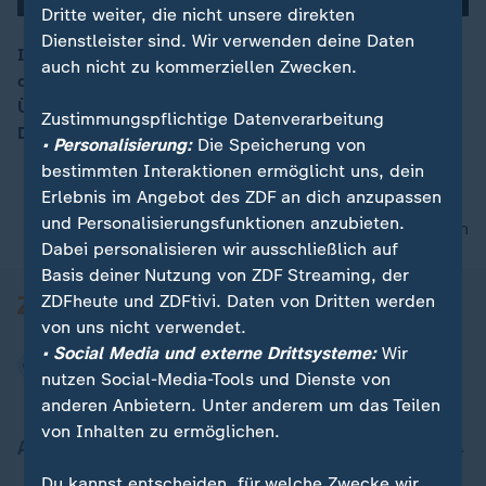
Dritte weiter, die nicht unsere direkten
Dienstleister sind. Wir verwenden deine Daten
In Berlin wird der Deutsche Filmpreis verliehen, eine
auch nicht zu kommerziellen Zwecken.
der wichtigsten Auszeichnungen für Filmschaffende.
00:16
Über die Gewinner entscheiden die Mitglieder der
Zustimmungspflichtige Datenverarbeitung
Deutschen Filmakademie.
• Personalisierung:
Die Speicherung von
bestimmten Interaktionen ermöglicht uns, dein
Erlebnis im Angebot des ZDF an dich anzupassen
und Personalisierungsfunktionen anzubieten.
nach oben
Dabei personalisieren wir ausschließlich auf
Basis deiner Nutzung von ZDF Streaming, der
ZDFheute und ZDFtivi. Daten von Dritten werden
von uns nicht verwendet.
• Social Media und externe Drittsysteme:
Wir
nutzen Social-Media-Tools und Dienste von
anderen Anbietern. Unter anderem um das Teilen
von Inhalten zu ermöglichen.
Aktuell bei ZDFheute
Du kannst entscheiden, für welche Zwecke wir