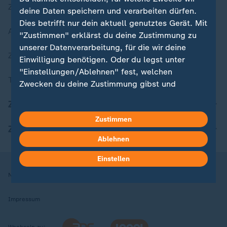
Zuletzt veröffentlicht
deine Daten speichern und verarbeiten dürfen.
Dies betrifft nur dein aktuell genutztes Gerät. Mit
Aktuelle Sendungs-Videos
"Zustimmen" erklärst du deine Zustimmung zu
unserer Datenverarbeitung, für die wir deine
ZDFheute Stories
Einwilligung benötigen. Oder du legst unter
"Einstellungen/Ablehnen" fest, welchen
Themen im Überblick
Zwecken du deine Zustimmung gibst und
welchen nicht. Deine Datenschutzeinstellungen
ZDFheute Update
kannst du jederzeit mit Wirkung für die Zukunft
Zustimmen
in deinen Einstellungen widerrufen oder ändern.
ZDFheute Apps
Ablehnen
Hier findest du das Impressum.
Weitere Informationen findest du in unserer
Einstellen
Datenschutzerklärung.
Nutzungsbedingungen
Datenschutz
Datenschutzeinstellungen
Impressum