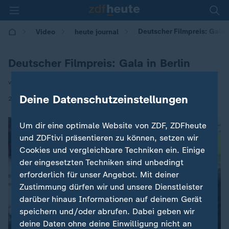
Deutscher Filmpreis: Gala i
Video
heute journal
Deutscher Filmpreis: Gala in Berlin
von S. Merseburger / K. Haas
Deine Datenschutzeinstellungen
|
29.05.2026 | 22:00
Um dir eine optimale Website von ZDF, ZDFheute
und ZDFtivi präsentieren zu können, setzen wir
Cookies und vergleichbare Techniken ein. Einige
der eingesetzten Techniken sind unbedingt
erforderlich für unser Angebot. Mit deiner
Zustimmung dürfen wir und unsere Dienstleister
darüber hinaus Informationen auf deinem Gerät
speichern und/oder abrufen. Dabei geben wir
deine Daten ohne deine Einwilligung nicht an