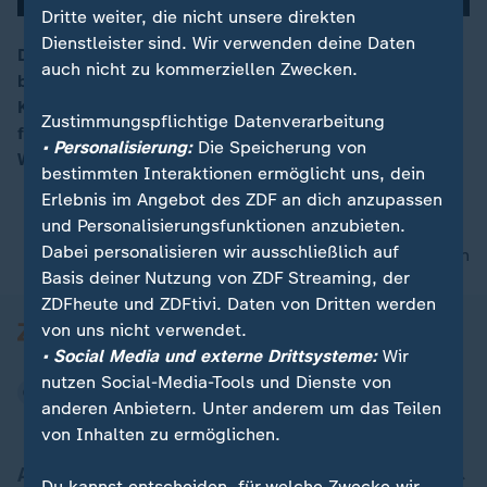
Dritte weiter, die nicht unsere direkten
Dienstleister sind. Wir verwenden deine Daten
Die Unionsfraktion steckt in einer Krise: Sie muss
auch nicht zu kommerziellen Zwecken.
befürchten, dass es noch mehr Fälle im Masken-
00:16
Korruptions-Skandal gibt. Und die Parteiführung
Zustimmungspflichtige Datenverarbeitung
fürchtet Vertrauensverlust bei Wählern - mitten im
• Personalisierung:
Die Speicherung von
Wahlkampf.
bestimmten Interaktionen ermöglicht uns, dein
Erlebnis im Angebot des ZDF an dich anzupassen
und Personalisierungsfunktionen anzubieten.
Dabei personalisieren wir ausschließlich auf
nach oben
Basis deiner Nutzung von ZDF Streaming, der
ZDFheute und ZDFtivi. Daten von Dritten werden
von uns nicht verwendet.
• Social Media und externe Drittsysteme:
Wir
nutzen Social-Media-Tools und Dienste von
anderen Anbietern. Unter anderem um das Teilen
von Inhalten zu ermöglichen.
Aktuell bei ZDFheute
Du kannst entscheiden, für welche Zwecke wir