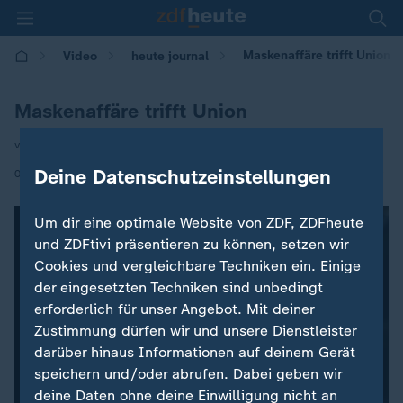
Maskenaffäre trifft Union
Video
heute journal
Maskenaffäre trifft Union
von Christiane Hübscher
|
Deine Datenschutzeinstellungen
07.03.2021 | 21:45
Um dir eine optimale Website von ZDF, ZDFheute
und ZDFtivi präsentieren zu können, setzen wir
Cookies und vergleichbare Techniken ein. Einige
der eingesetzten Techniken sind unbedingt
erforderlich für unser Angebot. Mit deiner
Zustimmung dürfen wir und unsere Dienstleister
darüber hinaus Informationen auf deinem Gerät
speichern und/oder abrufen. Dabei geben wir
deine Daten ohne deine Einwilligung nicht an