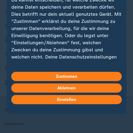
deine Daten speichern und verarbeiten dürfen.
Zuletzt veröffentlicht
Dies betrifft nur dein aktuell genutztes Gerät. Mit
"Zustimmen" erklärst du deine Zustimmung zu
Aktuelle Sendungs-Videos
unserer Datenverarbeitung, für die wir deine
Einwilligung benötigen. Oder du legst unter
ZDFheute Stories
"Einstellungen/Ablehnen" fest, welchen
Zwecken du deine Zustimmung gibst und
Themen im Überblick
welchen nicht. Deine Datenschutzeinstellungen
kannst du jederzeit mit Wirkung für die Zukunft
ZDFheute Update
in deinen Einstellungen widerrufen oder ändern.
Zustimmen
ZDFheute Apps
Hier findest du das Impressum.
Ablehnen
Weitere Informationen findest du in unserer
Datenschutzerklärung.
Einstellen
Nutzungsbedingungen
Datenschutz
Datenschutzeinstellungen
Impressum