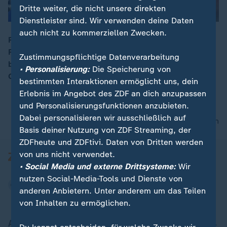
Dritte weiter, die nicht unsere direkten
Dienstleister sind. Wir verwenden deine Daten
auch nicht zu kommerziellen Zwecken.
Probleme im konzerneigenen Digitalfunksystem GSM-
R: Damit begründete die Deutsche Bahn den
00:17
Zustimmungspflichtige Datenverarbeitung
bundesweiten Stillstand des Personen- und
• Personalisierung:
Die Speicherung von
Güterverkehrs. Ist das System veraltet?
bestimmten Interaktionen ermöglicht uns, dein
Erlebnis im Angebot des ZDF an dich anzupassen
und Personalisierungsfunktionen anzubieten.
Dabei personalisieren wir ausschließlich auf
nach oben
Basis deiner Nutzung von ZDF Streaming, der
ZDFheute und ZDFtivi. Daten von Dritten werden
von uns nicht verwendet.
• Social Media und externe Drittsysteme:
Wir
nutzen Social-Media-Tools und Dienste von
anderen Anbietern. Unter anderem um das Teilen
von Inhalten zu ermöglichen.
Aktuell bei ZDFheute