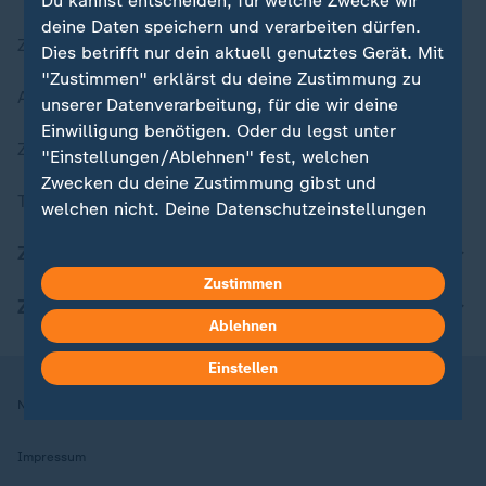
Du kannst entscheiden, für welche Zwecke wir
deine Daten speichern und verarbeiten dürfen.
Zuletzt veröffentlicht
Dies betrifft nur dein aktuell genutztes Gerät. Mit
"Zustimmen" erklärst du deine Zustimmung zu
Aktuelle Sendungs-Videos
unserer Datenverarbeitung, für die wir deine
Einwilligung benötigen. Oder du legst unter
ZDFheute Stories
"Einstellungen/Ablehnen" fest, welchen
Zwecken du deine Zustimmung gibst und
Themen im Überblick
welchen nicht. Deine Datenschutzeinstellungen
kannst du jederzeit mit Wirkung für die Zukunft
ZDFheute Update
in deinen Einstellungen widerrufen oder ändern.
Zustimmen
ZDFheute Apps
Hier findest du das Impressum.
Ablehnen
Weitere Informationen findest du in unserer
Datenschutzerklärung.
Einstellen
Nutzungsbedingungen
Datenschutz
Datenschutzeinstellungen
Impressum