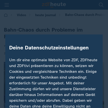
Bahn-Chaos durch Proble
Video
heute journal
Bahn-Chaos durch Probleme im
Funksystem
von Markus Gross / Roman Lescovar
Deine Datenschutzeinstellungen
|
24.06.2026 | 21:45
Um dir eine optimale Website von ZDF, ZDFheute
und ZDFtivi präsentieren zu können, setzen wir
Cookies und vergleichbare Techniken ein. Einige
der eingesetzten Techniken sind unbedingt
erforderlich für unser Angebot. Mit deiner
Zustimmung dürfen wir und unsere Dienstleister
darüber hinaus Informationen auf deinem Gerät
speichern und/oder abrufen. Dabei geben wir
deine Daten ohne deine Einwilligung nicht an