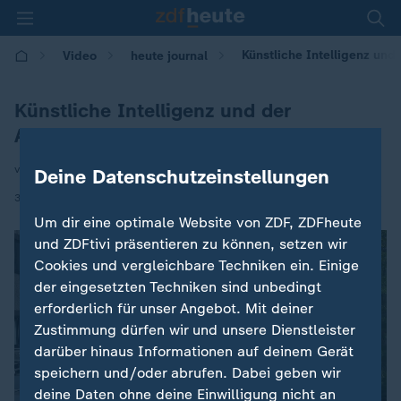
Künstliche Intelligenz und
Video
heute journal
Künstliche Intelligenz und der
Arbeitsmarkt
von S. Biedenkopf / I. de la Vega
Deine Datenschutzeinstellungen
|
30.10.2025 | 21:45
Um dir eine optimale Website von ZDF, ZDFheute
und ZDFtivi präsentieren zu können, setzen wir
Cookies und vergleichbare Techniken ein. Einige
der eingesetzten Techniken sind unbedingt
erforderlich für unser Angebot. Mit deiner
Zustimmung dürfen wir und unsere Dienstleister
darüber hinaus Informationen auf deinem Gerät
speichern und/oder abrufen. Dabei geben wir
deine Daten ohne deine Einwilligung nicht an