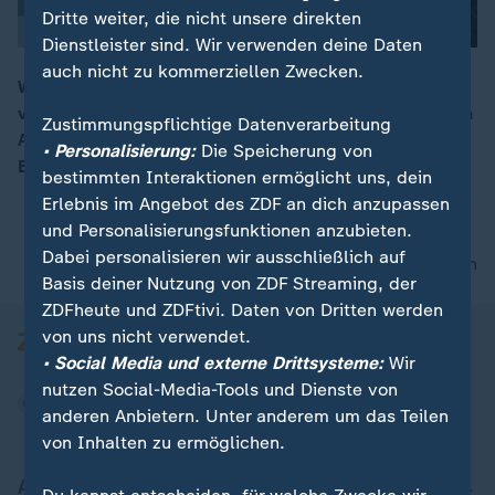
Dritte weiter, die nicht unsere direkten
Dienstleister sind. Wir verwenden deine Daten
auch nicht zu kommerziellen Zwecken.
Wie wird KI den Arbeitsmarkt in Deutschland
verändern? Sie ist ein zweischneidiges Schwert für den
00:14
Zustimmungspflichtige Datenverarbeitung
Arbeitsmarkt: Chance für Innovation, aber auch
• Personalisierung:
Die Speicherung von
Bedrohung von Arbeitsplätzen.
bestimmten Interaktionen ermöglicht uns, dein
Erlebnis im Angebot des ZDF an dich anzupassen
und Personalisierungsfunktionen anzubieten.
Dabei personalisieren wir ausschließlich auf
nach oben
Basis deiner Nutzung von ZDF Streaming, der
ZDFheute und ZDFtivi. Daten von Dritten werden
von uns nicht verwendet.
• Social Media und externe Drittsysteme:
Wir
nutzen Social-Media-Tools und Dienste von
anderen Anbietern. Unter anderem um das Teilen
von Inhalten zu ermöglichen.
Aktuell bei ZDFheute