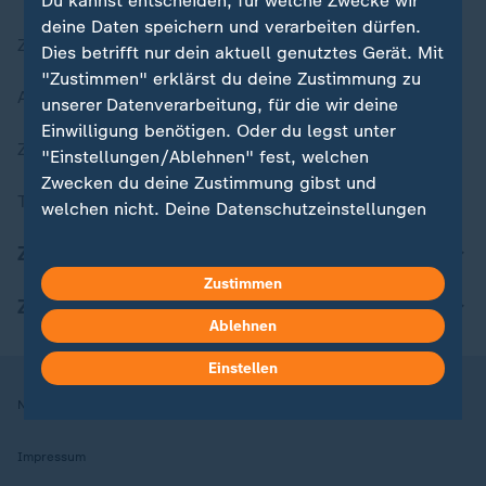
Du kannst entscheiden, für welche Zwecke wir
deine Daten speichern und verarbeiten dürfen.
Zuletzt veröffentlicht
Dies betrifft nur dein aktuell genutztes Gerät. Mit
"Zustimmen" erklärst du deine Zustimmung zu
Aktuelle Sendungs-Videos
unserer Datenverarbeitung, für die wir deine
Einwilligung benötigen. Oder du legst unter
ZDFheute Stories
"Einstellungen/Ablehnen" fest, welchen
Zwecken du deine Zustimmung gibst und
Themen im Überblick
welchen nicht. Deine Datenschutzeinstellungen
kannst du jederzeit mit Wirkung für die Zukunft
ZDFheute Update
in deinen Einstellungen widerrufen oder ändern.
Zustimmen
ZDFheute Apps
Hier findest du das Impressum.
Ablehnen
Weitere Informationen findest du in unserer
Datenschutzerklärung.
Einstellen
Nutzungsbedingungen
Datenschutz
Datenschutzeinstellungen
Impressum