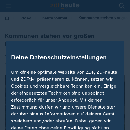
Kommunen stehen vor groß
Video
heute journal
Kommunen stehen vor großen
Haushaltslücken
von Andreas Postel
Deine Datenschutzeinstellungen
|
01.12.2025 | 21:45
Um dir eine optimale Website von ZDF, ZDFheute
und ZDFtivi präsentieren zu können, setzen wir
Cookies und vergleichbare Techniken ein. Einige
der eingesetzten Techniken sind unbedingt
erforderlich für unser Angebot. Mit deiner
Zustimmung dürfen wir und unsere Dienstleister
darüber hinaus Informationen auf deinem Gerät
speichern und/oder abrufen. Dabei geben wir
deine Daten ohne deine Einwilligung nicht an