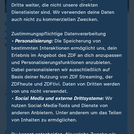
Dritte weiter, die nicht unsere direkten
Dienstleister sind. Wir verwenden deine Daten
auch nicht zu kommerziellen Zwecken.
Die historische Altstadt macht Quedlinburg berühmt
und zieht Besucher an. Trotzdem herrscht Finanznot
00:16
Zustimmungspflichtige Datenverarbeitung
wie in anderen Kommunen. Das UNESCO-Welterbe ist
• Personalisierung:
Die Speicherung von
Fluch und Segen zugleich.
bestimmten Interaktionen ermöglicht uns, dein
Erlebnis im Angebot des ZDF an dich anzupassen
und Personalisierungsfunktionen anzubieten.
Dabei personalisieren wir ausschließlich auf
nach oben
Basis deiner Nutzung von ZDF Streaming, der
ZDFheute und ZDFtivi. Daten von Dritten werden
von uns nicht verwendet.
• Social Media und externe Drittsysteme:
Wir
nutzen Social-Media-Tools und Dienste von
anderen Anbietern. Unter anderem um das Teilen
von Inhalten zu ermöglichen.
Aktuell bei ZDFheute