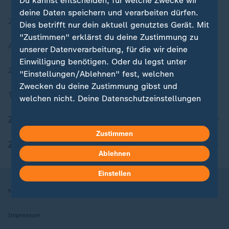
Du kannst entscheiden, für welche Zwecke wir
deine Daten speichern und verarbeiten dürfen.
Zuletzt veröffentlicht
Dies betrifft nur dein aktuell genutztes Gerät. Mit
"Zustimmen" erklärst du deine Zustimmung zu
Aktuelle Sendungs-Videos
unserer Datenverarbeitung, für die wir deine
Einwilligung benötigen. Oder du legst unter
ZDFheute Stories
"Einstellungen/Ablehnen" fest, welchen
Zwecken du deine Zustimmung gibst und
Themen im Überblick
welchen nicht. Deine Datenschutzeinstellungen
kannst du jederzeit mit Wirkung für die Zukunft
ZDFheute Update
in deinen Einstellungen widerrufen oder ändern.
Zustimmen
ZDFheute Apps
Hier findest du das Impressum.
Ablehnen
Weitere Informationen findest du in unserer
Datenschutzerklärung.
Einstellen
Nutzungsbedingungen
Datenschutz
Datenschutzeinstellungen
Impressum