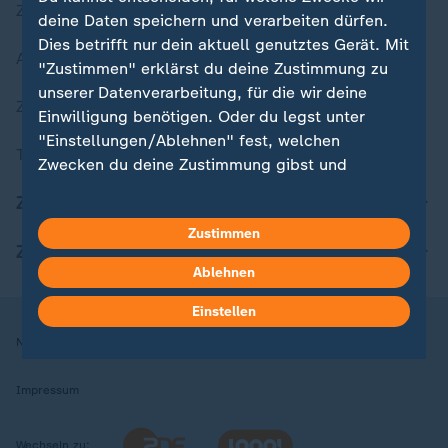
Zuletzt veröffentlicht
deine Daten speichern und verarbeiten dürfen.
Dies betrifft nur dein aktuell genutztes Gerät. Mit
Aktuelle Sendungs-Videos
"Zustimmen" erklärst du deine Zustimmung zu
unserer Datenverarbeitung, für die wir deine
ZDFheute Stories
Einwilligung benötigen. Oder du legst unter
"Einstellungen/Ablehnen" fest, welchen
Themen im Überblick
Zwecken du deine Zustimmung gibst und
welchen nicht. Deine Datenschutzeinstellungen
ZDFheute Update
kannst du jederzeit mit Wirkung für die Zukunft
Zustimmen
in deinen Einstellungen widerrufen oder ändern.
ZDFheute Apps
Ablehnen
Hier findest du das Impressum.
Weitere Informationen findest du in unserer
Einstellen
Datenschutzerklärung.
Nutzungsbedingungen
Datenschutz
Datenschutzeinstellungen
Impressum
Wechseln zu: