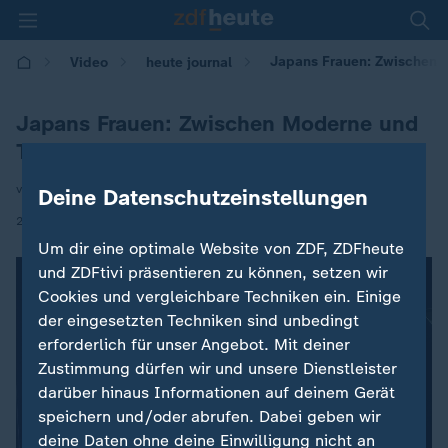
Japans Frauen: Zwischen M
Video
heute journal
Japans Frauen: Zwischen Moderne und
Tradition
von Luisa Houben
Deine Datenschutzeinstellungen
|
21.10.2025 | 21:45
Um dir eine optimale Website von ZDF, ZDFheute
und ZDFtivi präsentieren zu können, setzen wir
Cookies und vergleichbare Techniken ein. Einige
der eingesetzten Techniken sind unbedingt
erforderlich für unser Angebot. Mit deiner
Zustimmung dürfen wir und unsere Dienstleister
darüber hinaus Informationen auf deinem Gerät
speichern und/oder abrufen. Dabei geben wir
deine Daten ohne deine Einwilligung nicht an