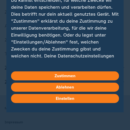
Du kannst entscheiden, für welche Zwecke wir
deine Daten speichern und verarbeiten dürfen.
Zuletzt veröffentlicht
Dies betrifft nur dein aktuell genutztes Gerät. Mit
"Zustimmen" erklärst du deine Zustimmung zu
Aktuelle Sendungs-Videos
unserer Datenverarbeitung, für die wir deine
Einwilligung benötigen. Oder du legst unter
ZDFheute Stories
"Einstellungen/Ablehnen" fest, welchen
Zwecken du deine Zustimmung gibst und
Themen im Überblick
welchen nicht. Deine Datenschutzeinstellungen
kannst du jederzeit mit Wirkung für die Zukunft
ZDFheute Update
in deinen Einstellungen widerrufen oder ändern.
Zustimmen
ZDFheute Apps
Hier findest du das Impressum.
Ablehnen
Weitere Informationen findest du in unserer
Datenschutzerklärung.
Einstellen
Nutzungsbedingungen
Datenschutz
Datenschutzeinstellungen
Impressum