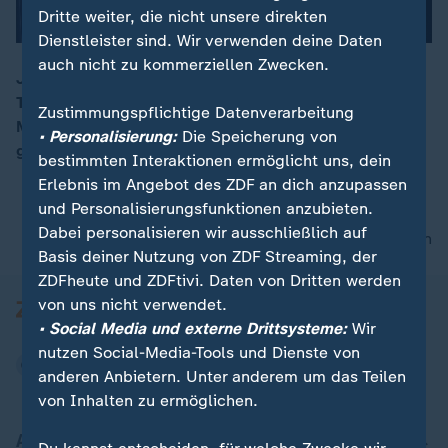
Dritte weiter, die nicht unsere direkten
Dienstleister sind. Wir verwenden deine Daten
auch nicht zu kommerziellen Zwecken.
Japan hat seine erste Premierministerin: Sanae
Takaichi. In dem Land, das zwischen extremer
00:17
Zustimmungspflichtige Datenverarbeitung
Moderne und verwurzelter Tradition schwankt, ein
• Personalisierung:
Die Speicherung von
großer Schritt.
bestimmten Interaktionen ermöglicht uns, dein
Erlebnis im Angebot des ZDF an dich anzupassen
und Personalisierungsfunktionen anzubieten.
Dabei personalisieren wir ausschließlich auf
nach oben
Basis deiner Nutzung von ZDF Streaming, der
ZDFheute und ZDFtivi. Daten von Dritten werden
von uns nicht verwendet.
• Social Media und externe Drittsysteme:
Wir
nutzen Social-Media-Tools und Dienste von
anderen Anbietern. Unter anderem um das Teilen
von Inhalten zu ermöglichen.
Aktuell bei ZDFheute