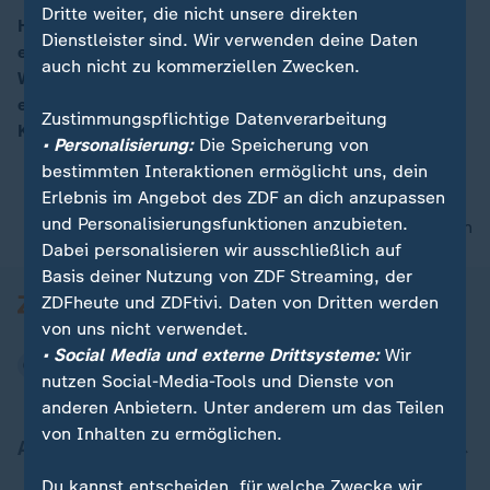
Dritte weiter, die nicht unsere direkten
Hurrikan „Irma“ hat den US-Bundesstaat Florida
Dienstleister sind. Wir verwenden deine Daten
erreicht. Das Auge des Sturms zieht nun an der
auch nicht zu kommerziellen Zwecken.
Westküste entlang. ZDF-Meteorologe Özden Terli
erklärt, die starken Winde werden das Wasser an die
Zustimmungspflichtige Datenverarbeitung
Küste drücken, und es kann in kürzester Zeit steigen.
• Personalisierung:
Die Speicherung von
bestimmten Interaktionen ermöglicht uns, dein
Erlebnis im Angebot des ZDF an dich anzupassen
und Personalisierungsfunktionen anzubieten.
nach oben
Dabei personalisieren wir ausschließlich auf
Basis deiner Nutzung von ZDF Streaming, der
ZDFheute und ZDFtivi. Daten von Dritten werden
von uns nicht verwendet.
• Social Media und externe Drittsysteme:
Wir
nutzen Social-Media-Tools und Dienste von
anderen Anbietern. Unter anderem um das Teilen
von Inhalten zu ermöglichen.
Aktuell bei ZDFheute
Du kannst entscheiden, für welche Zwecke wir