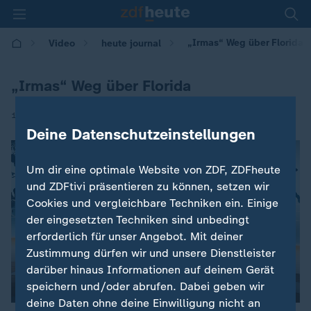
„Irmas“ Weg über Florida
Video
heute journal
„Irmas“ Weg über Florida
|
10.09.2017 | 21:45
Deine Datenschutzeinstellungen
Um dir eine optimale Website von ZDF, ZDFheute
und ZDFtivi präsentieren zu können, setzen wir
Cookies und vergleichbare Techniken ein. Einige
der eingesetzten Techniken sind unbedingt
erforderlich für unser Angebot. Mit deiner
Zustimmung dürfen wir und unsere Dienstleister
darüber hinaus Informationen auf deinem Gerät
00:01
speichern und/oder abrufen. Dabei geben wir
deine Daten ohne deine Einwilligung nicht an