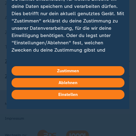
Zuletzt veröffentlicht
deine Daten speichern und verarbeiten dürfen.
Dies betrifft nur dein aktuell genutztes Gerät. Mit
Aktuelle Sendungs-Videos
"Zustimmen" erklärst du deine Zustimmung zu
unserer Datenverarbeitung, für die wir deine
ZDFheute Stories
Einwilligung benötigen. Oder du legst unter
"Einstellungen/Ablehnen" fest, welchen
Themen im Überblick
Zwecken du deine Zustimmung gibst und
welchen nicht. Deine Datenschutzeinstellungen
ZDFheute Update
kannst du jederzeit mit Wirkung für die Zukunft
Zustimmen
in deinen Einstellungen widerrufen oder ändern.
ZDFheute Apps
Ablehnen
Hier findest du das Impressum.
Weitere Informationen findest du in unserer
Einstellen
Datenschutzerklärung.
Nutzungsbedingungen
Datenschutz
Datenschutzeinstellungen
Impressum
Wechseln zu: