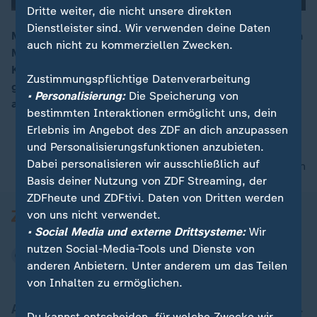
Dritte weiter, die nicht unsere direkten
Dienstleister sind. Wir verwenden deine Daten
Mit persönlichen Konzerten im 1-zu-1 Format sammeln
auch nicht zu kommerziellen Zwecken.
Musiker aus aller Welt Spenden für freischaffende
00:16
Künstler während der Corona-Pandemie - mit
Zustimmungspflichtige Datenverarbeitung
gebotenem Abstand natürlich. Die Idee dazu kommt
• Personalisierung:
Die Speicherung von
aus Thüringen.
bestimmten Interaktionen ermöglicht uns, dein
Erlebnis im Angebot des ZDF an dich anzupassen
und Personalisierungsfunktionen anzubieten.
Dabei personalisieren wir ausschließlich auf
nach oben
Basis deiner Nutzung von ZDF Streaming, der
ZDFheute und ZDFtivi. Daten von Dritten werden
von uns nicht verwendet.
• Social Media und externe Drittsysteme:
Wir
nutzen Social-Media-Tools und Dienste von
anderen Anbietern. Unter anderem um das Teilen
von Inhalten zu ermöglichen.
Aktuell bei ZDFheute
Du kannst entscheiden, für welche Zwecke wir