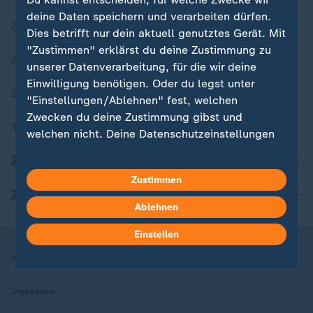
deine Daten speichern und verarbeiten dürfen.
Zuletzt veröffentlicht
Dies betrifft nur dein aktuell genutztes Gerät. Mit
"Zustimmen" erklärst du deine Zustimmung zu
Aktuelle Sendungs-Videos
unserer Datenverarbeitung, für die wir deine
Einwilligung benötigen. Oder du legst unter
ZDFheute Stories
"Einstellungen/Ablehnen" fest, welchen
Zwecken du deine Zustimmung gibst und
Themen im Überblick
welchen nicht. Deine Datenschutzeinstellungen
kannst du jederzeit mit Wirkung für die Zukunft
ZDFheute Update
in deinen Einstellungen widerrufen oder ändern.
Zustimmen
ZDFheute Apps
Hier findest du das Impressum.
Ablehnen
Weitere Informationen findest du in unserer
Datenschutzerklärung.
Einstellen
Nutzungsbedingungen
Datenschutz
Datenschutzeinstellungen
Impressum