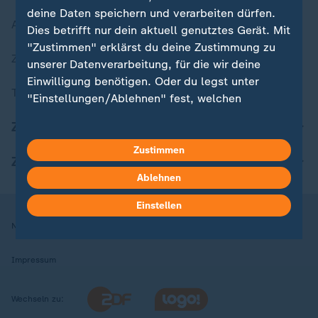
deine Daten speichern und verarbeiten dürfen.
Aktuelle Sendungs-Videos
Dies betrifft nur dein aktuell genutztes Gerät. Mit
"Zustimmen" erklärst du deine Zustimmung zu
ZDFheute Stories
unserer Datenverarbeitung, für die wir deine
Einwilligung benötigen. Oder du legst unter
Themen im Überblick
"Einstellungen/Ablehnen" fest, welchen
Zwecken du deine Zustimmung gibst und
ZDFheute Update
welchen nicht. Deine Datenschutzeinstellungen
kannst du jederzeit mit Wirkung für die Zukunft
Zustimmen
ZDFheute Apps
in deinen Einstellungen widerrufen oder ändern.
Ablehnen
Hier findest du das Impressum.
Einstellen
Weitere Informationen findest du in unserer
Nutzungsbedingungen
Datenschutz
Datenschutzeinstellungen
Datenschutzerklärung.
Impressum
Wechseln zu: