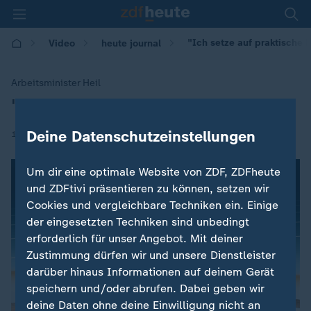
"Ich setze auf praktische
Video
heute journal
Arbeitsminister Heil
"Ich setze auf praktische Lösungen"
:
|
Deine Datenschutzeinstellungen
17.08.2018 | 22:00
Um dir eine optimale Website von ZDF, ZDFheute
und ZDFtivi präsentieren zu können, setzen wir
Cookies und vergleichbare Techniken ein. Einige
der eingesetzten Techniken sind unbedingt
erforderlich für unser Angebot. Mit deiner
Zustimmung dürfen wir und unsere Dienstleister
darüber hinaus Informationen auf deinem Gerät
speichern und/oder abrufen. Dabei geben wir
deine Daten ohne deine Einwilligung nicht an