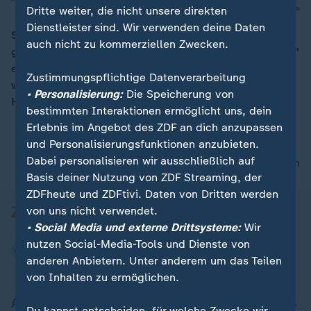
Dritte weiter, die nicht unsere direkten
Dienstleister sind. Wir verwenden deine Daten
Sollten Flüchtlinge, die in Deutschland derzeit nur
auch nicht zu kommerziellen Zwecken.
geduldet sind, über einen so genannten "Spurwechsel"
00:06
einen Weg in die deutsche Gesellschaft finden, oder
Zustimmungspflichtige Datenverarbeitung
wäre das ein falscher Anreiz? Bundesarbeitsminister
• Personalisierung:
Die Speicherung von
Heil zum künftigen Einwanderungsgesetz.
bestimmten Interaktionen ermöglicht uns, dein
Erlebnis im Angebot des ZDF an dich anzupassen
und Personalisierungsfunktionen anzubieten.
Dabei personalisieren wir ausschließlich auf
nach oben
Basis deiner Nutzung von ZDF Streaming, der
ZDFheute und ZDFtivi. Daten von Dritten werden
von uns nicht verwendet.
• Social Media und externe Drittsysteme:
Wir
nutzen Social-Media-Tools und Dienste von
anderen Anbietern. Unter anderem um das Teilen
von Inhalten zu ermöglichen.
Aktuell bei ZDFheute
Du kannst entscheiden, für welche Zwecke wir