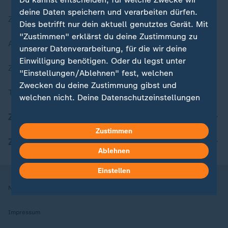
deine Daten speichern und verarbeiten dürfen.
Zuletzt veröffentlicht
Dies betrifft nur dein aktuell genutztes Gerät. Mit
"Zustimmen" erklärst du deine Zustimmung zu
Aktuelle Sendungs-Videos
unserer Datenverarbeitung, für die wir deine
Einwilligung benötigen. Oder du legst unter
ZDFheute Stories
"Einstellungen/Ablehnen" fest, welchen
Zwecken du deine Zustimmung gibst und
Themen im Überblick
welchen nicht. Deine Datenschutzeinstellungen
kannst du jederzeit mit Wirkung für die Zukunft
ZDFheute Update
in deinen Einstellungen widerrufen oder ändern.
Zustimmen
ZDFheute Apps
Hier findest du das Impressum.
Ablehnen
Weitere Informationen findest du in unserer
Datenschutzerklärung.
Einstellen
Nutzungsbedingungen
Datenschutz
Datenschutzeinstellungen
Impressum