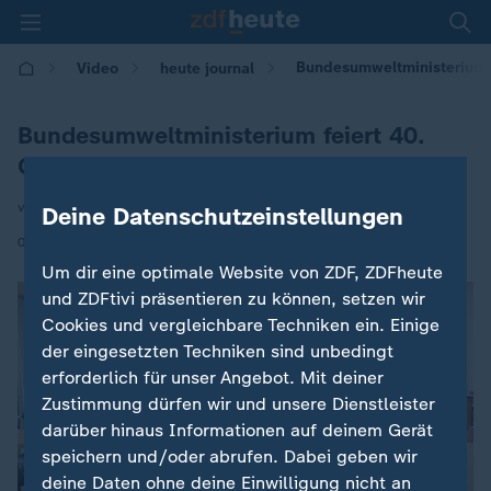
Bundesumweltministerium f
Video
heute journal
Bundesumweltministerium feiert 40.
Geburtstag
von Andreas Huppert
Deine Datenschutzeinstellungen
|
02.06.2026 | 21:45
Um dir eine optimale Website von ZDF, ZDFheute
und ZDFtivi präsentieren zu können, setzen wir
Cookies und vergleichbare Techniken ein. Einige
der eingesetzten Techniken sind unbedingt
erforderlich für unser Angebot. Mit deiner
Zustimmung dürfen wir und unsere Dienstleister
darüber hinaus Informationen auf deinem Gerät
speichern und/oder abrufen. Dabei geben wir
deine Daten ohne deine Einwilligung nicht an