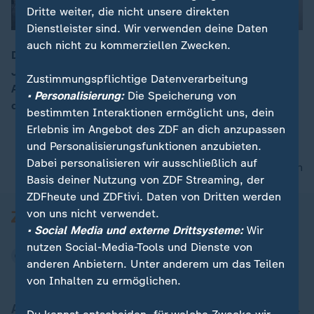
Dritte weiter, die nicht unsere direkten
Dienstleister sind. Wir verwenden deine Daten
auch nicht zu kommerziellen Zwecken.
Das Bundesumweltministerium hat in Berlin den 40.
Jahrestag seiner Gründung gefeiert. Die Festrede hielt
00:15
Zustimmungspflichtige Datenverarbeitung
Altbundeskanzlerin Angela Merkel und zeigte sich
• Personalisierung:
Die Speicherung von
dabei auch selbstkritisch.
bestimmten Interaktionen ermöglicht uns, dein
Erlebnis im Angebot des ZDF an dich anzupassen
und Personalisierungsfunktionen anzubieten.
Dabei personalisieren wir ausschließlich auf
nach oben
Basis deiner Nutzung von ZDF Streaming, der
ZDFheute und ZDFtivi. Daten von Dritten werden
von uns nicht verwendet.
• Social Media und externe Drittsysteme:
Wir
nutzen Social-Media-Tools und Dienste von
anderen Anbietern. Unter anderem um das Teilen
von Inhalten zu ermöglichen.
Aktuell bei ZDFheute