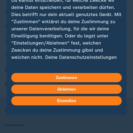
Du kannst entscheiden, für welche Zwecke wir
deine Daten speichern und verarbeiten dürfen.
Zuletzt veröffentlicht
Dies betrifft nur dein aktuell genutztes Gerät. Mit
"Zustimmen" erklärst du deine Zustimmung zu
Aktuelle Sendungs-Videos
unserer Datenverarbeitung, für die wir deine
Einwilligung benötigen. Oder du legst unter
ZDFheute Stories
"Einstellungen/Ablehnen" fest, welchen
Zwecken du deine Zustimmung gibst und
Themen im Überblick
welchen nicht. Deine Datenschutzeinstellungen
kannst du jederzeit mit Wirkung für die Zukunft
ZDFheute Update
in deinen Einstellungen widerrufen oder ändern.
Zustimmen
ZDFheute Apps
Hier findest du das Impressum.
Ablehnen
Weitere Informationen findest du in unserer
Datenschutzerklärung.
Einstellen
Nutzungsbedingungen
Datenschutz
Datenschutzeinstellungen
Impressum