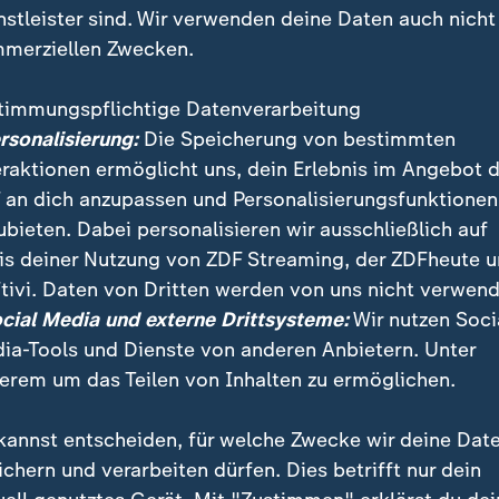
nstleister sind. Wir verwenden deine Daten auch nicht
merziellen Zwecken.
timmungspflichtige Datenverarbeitung
ersonalisierung:
Die Speicherung von bestimmten
eraktionen ermöglicht uns, dein Erlebnis im Angebot 
 an dich anzupassen und Personalisierungsfunktionen
ubieten. Dabei personalisieren wir ausschließlich auf
is deiner Nutzung von ZDF Streaming, der ZDFheute 
sstellung "Hold Still", nahe Birmingham, zeigt Geschi
tivi. Daten von Dritten werden von uns nicht verwend
Lockdown. 100 Fotos, die eine Jury aus 31.000 Eins
ocial Media und externe Drittsysteme:
Wir nutzen Soci
hlt hat. Entstanden ist eine Sammlung, die zeigen sol
ia-Tools und Dienste von anderen Anbietern. Unter
erem um das Teilen von Inhalten zu ermöglichen.
kannst entscheiden, für welche Zwecke wir deine Dat
ichern und verarbeiten dürfen. Dies betrifft nur dein