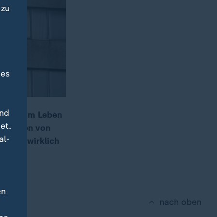
 zu
des
und
chten vom Leben
et.
endungen von
al-
l, was wirklich
en
nach oben