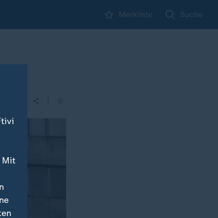
Merkliste
Suche
|
| 21:45
tivi
 Mit
n
ine
ten