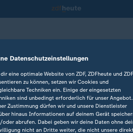
l" – Innehalten
ine Datenschutzeinstellungen
30.11.2020 
dir eine optimale Website von ZDF, ZDFheute und ZDF
sentieren zu können, setzen wir Cookies und
gleichbare Techniken ein. Einige der eingesetzten
hniken sind unbedingt erforderlich für unser Angebot.
ner Zustimmung dürfen wir und unsere Dienstleister
über hinaus Informationen auf deinem Gerät speicher
/oder abrufen. Dabei geben wir deine Daten ohne de
willigung nicht an Dritte weiter, die nicht unsere direk