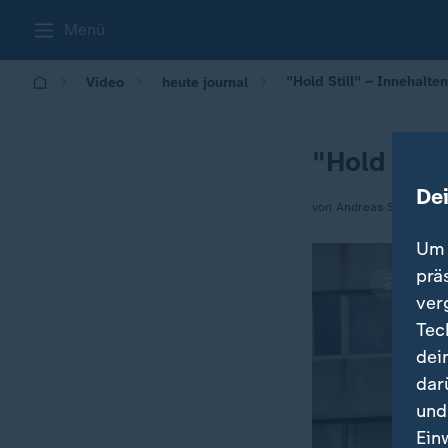
Menü
"Hold Still" – Innehalten
Video
heute journal
"Hold Stil
De
von Andreas Stamm
Um 
prä
ver
Tec
dei
dar
und
Ein