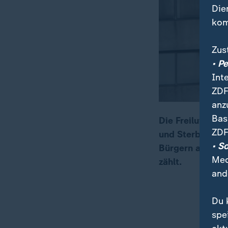
Die
kom
Zus
• P
Int
ZDF
anz
Bas
Die Freiluft-Au
ZDF
und Sterben im 
00:16
02:28
• S
Bürgern ausgewä
Med
zählt.
and
Du 
spe