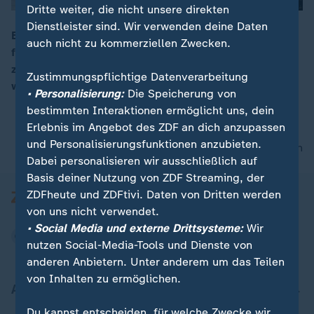
Dritte weiter, die nicht unsere direkten
Dienstleister sind. Wir verwenden deine Daten
Ein verpflichtendes, soziales Jahr für Rentner – das
auch nicht zu kommerziellen Zwecken.
fordert der Wirtschaftsexperte Fratzscher. Die Lasten
00:16
zwischen den Generationen sollten gerechter verteilt
Zustimmungspflichtige Datenverarbeitung
werden.
• Personalisierung:
Die Speicherung von
bestimmten Interaktionen ermöglicht uns, dein
Erlebnis im Angebot des ZDF an dich anzupassen
und Personalisierungsfunktionen anzubieten.
nach oben
Dabei personalisieren wir ausschließlich auf
Basis deiner Nutzung von ZDF Streaming, der
ZDFheute und ZDFtivi. Daten von Dritten werden
von uns nicht verwendet.
• Social Media und externe Drittsysteme:
Wir
nutzen Social-Media-Tools und Dienste von
anderen Anbietern. Unter anderem um das Teilen
von Inhalten zu ermöglichen.
Aktuell bei ZDFheute
Du kannst entscheiden, für welche Zwecke wir