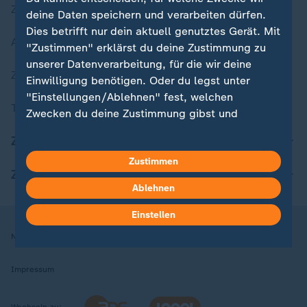
Zuletzt veröffentlicht
deine Daten speichern und verarbeiten dürfen.
Dies betrifft nur dein aktuell genutztes Gerät. Mit
Aktuelle Sendungs-Videos
"Zustimmen" erklärst du deine Zustimmung zu
unserer Datenverarbeitung, für die wir deine
ZDFheute Stories
Einwilligung benötigen. Oder du legst unter
"Einstellungen/Ablehnen" fest, welchen
Themen im Überblick
Zwecken du deine Zustimmung gibst und
welchen nicht. Deine Datenschutzeinstellungen
ZDFheute Update
kannst du jederzeit mit Wirkung für die Zukunft
Zustimmen
in deinen Einstellungen widerrufen oder ändern.
ZDFheute Apps
Ablehnen
Hier findest du das Impressum.
Weitere Informationen findest du in unserer
Einstellen
Datenschutzerklärung.
Nutzungsbedingungen
Datenschutz
Datenschutzeinstellungen
Impressum