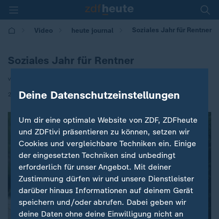
Soziales Jahr für Rentner
Video
heute journal
Soziales Jahr für Rentner
von Karl Hinterleitner
Deine Datenschutzeinstellungen
|
23.08.2025 | 23:15
Um dir eine optimale Website von ZDF, ZDFheute
und ZDFtivi präsentieren zu können, setzen wir
Cookies und vergleichbare Techniken ein. Einige
der eingesetzten Techniken sind unbedingt
erforderlich für unser Angebot. Mit deiner
Zustimmung dürfen wir und unsere Dienstleister
darüber hinaus Informationen auf deinem Gerät
speichern und/oder abrufen. Dabei geben wir
deine Daten ohne deine Einwilligung nicht an