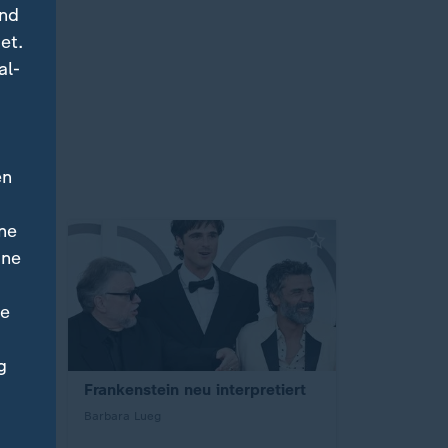
und
et.
al-
en
ne
ine
ne
g
Frankenstein neu interpretiert
Barbara Lueg