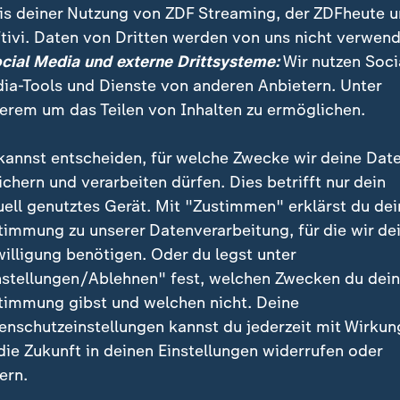
des US-Präsidenten
is deiner Nutzung von ZDF Streaming, der ZDFheute 
tivi. Daten von Dritten werden von uns nicht verwend
 Venedig
ocial Media und externe Drittsysteme:
Wir nutzen Soci
Neuinterpretation
ia-Tools und Dienste von anderen Anbietern. Unter
erem um das Teilen von Inhalten zu ermöglichen.
kannst entscheiden, für welche Zwecke wir deine Dat
ichern und verarbeiten dürfen. Dies betrifft nur dein
uell genutztes Gerät. Mit "Zustimmen" erklärst du dei
timmung zu unserer Datenverarbeitung, für die wir de
willigung benötigen. Oder du legst unter
nstellungen/Ablehnen" fest, welchen Zwecken du dei
timmung gibst und welchen nicht. Deine
enschutzeinstellungen kannst du jederzeit mit Wirkun
Wie weiter in der Ukraine-
US-Zölle: Rückschlag für
 die Zukunft in deinen Einstellungen widerrufen oder
ik?
Trump
ern.
David Sauer