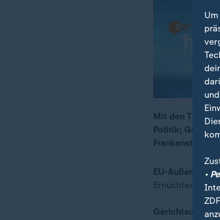
Um 
prä
ver
Tec
dei
dar
und
Ein
Mit den Themen:
Die
Politik; Gericht
00:17
14:41
kom
Frankenstein in 
Zus
EU-Außenminist
• P
Ernüchterung in 
Int
ZDF
Gerichtsurteil z
anz