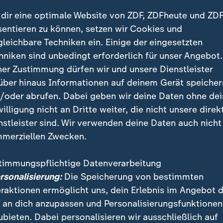
dir eine optimale Website von ZDF, ZDFheute und ZDF
sentieren zu können, setzen wir Cookies und
gleichbare Techniken ein. Einige der eingesetzten
hniken sind unbedingt erforderlich für unser Angebot.
ner Zustimmung dürfen wir und unsere Dienstleister
über hinaus Informationen auf deinem Gerät speicher
/oder abrufen. Dabei geben wir deine Daten ohne de
willigung nicht an Dritte weiter, die nicht unsere direk
 EU-Außenminister in Kopenhagen - Ernüchterung in 
nstleister sind. Wir verwenden deine Daten auch nicht
surteil zu Trumps Zöllen - die Befugnisse des US-Präsi
merziellen Zwecken.
Venedig - Premiere einer Neuinterpretation
timmungspflichtige Datenverarbeitung
er in Kopenhagen
ersonalisierung:
Die Speicherung von bestimmten
der Ukraine-Politik
eraktionen ermöglicht uns, dein Erlebnis im Angebot 
 an dich anzupassen und Personalisierungsfunktionen
u Trumps Zöllen
ubieten. Dabei personalisieren wir ausschließlich auf