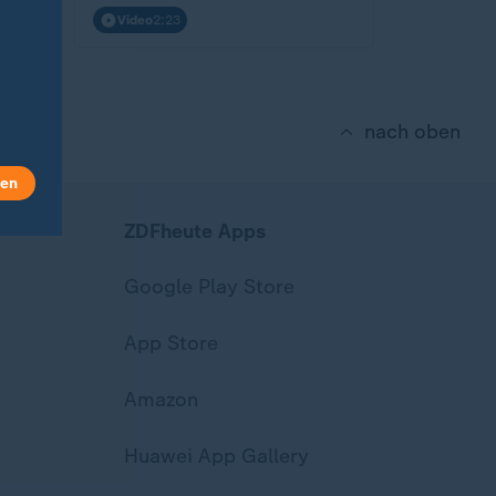
Video
2:23
nach oben
len
ZDFheute Apps
Google Play Store
App Store
Amazon
Huawei App Gallery