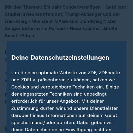
Mit den Themen: Ein Jahr Sondervermögen - Geld laut
Studien zweckentfremdet; Trump-Anhänger und der
00:16
Iran-Krieg - Wie steht MAGA zum Iran-Krieg?; Der
Sänger Betterov im Portrait - Neue Tour mit „Große
Kunst“-Album
Ein Jahr Sondervermögen
Deine Datenschutzeinstellungen
Geld laut Studien zweckentfremdet
Um dir eine optimale Website von ZDF, ZDFheute
Trump-Anhänger und der Iran-Krieg
und ZDFtivi präsentieren zu können, setzen wir
Wie steht MAGA zum Iran-Krieg?
Cookies und vergleichbare Techniken ein. Einige
der eingesetzten Techniken sind unbedingt
Der Sänger Betterov im Portrait
erforderlich für unser Angebot. Mit deiner
Neue Tour mit „Große Kunst“-Album
Zustimmung dürfen wir und unsere Dienstleister
darüber hinaus Informationen auf deinem Gerät
speichern und/oder abrufen. Dabei geben wir
Beiträge der Sendung
deine Daten ohne deine Einwilligung nicht an