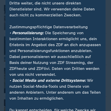
Dritte weiter, die nicht unsere direkten
Was wurde aus den Sonder-Milliarden?
Dienstleister sind. Wir verwenden deine Daten
Christoph Söller
auch nicht zu kommerziellen Zwecken.
Zustimmungspflichtige Datenverarbeitung
Video
2:52
• Personalisierung:
Die Speicherung von
bestimmten Interaktionen ermöglicht uns, dein
,,Wir nehmen die Kritik sehr ernst''
Erlebnis im Angebot des ZDF an dich anzupassen
und Personalisierungsfunktionen anzubieten.
Dabei personalisieren wir ausschließlich auf
Video
5:09
Basis deiner Nutzung von ZDF Streaming, der
ZDFheute und ZDFtivi. Daten von Dritten werden
Israel: Irans Sicherheits-Chef getötet
von uns nicht verwendet.
Phoebe Gaa
• Social Media und externe Drittsysteme:
Wir
nutzen Social-Media-Tools und Dienste von
Video
2:25
anderen Anbietern. Unter anderem um das Teilen
von Inhalten zu ermöglichen.
Wie stehen Trump-Wähler zum Iran-
Krieg?
Du kannst entscheiden, für welche Zwecke wir