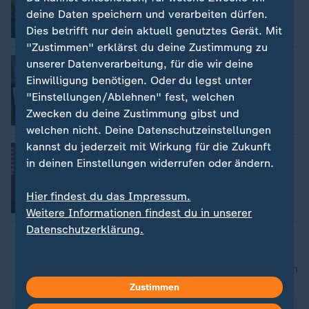
Claudia Bates
deine Daten speichern und verarbeiten dürfen.
Dies betrifft nur dein aktuell genutztes Gerät. Mit
Video
2:32
"Zustimmen" erklärst du deine Zustimmung zu
Mehr Transparenz bei der Schufa
unserer Datenverarbeitung, für die wir deine
Stefan Schlösser
Einwilligung benötigen. Oder du legst unter
"Einstellungen/Ablehnen" fest, welchen
Zwecken du deine Zustimmung gibst und
Video
2:20
welchen nicht. Deine Datenschutzeinstellungen
kannst du jederzeit mit Wirkung für die Zukunft
Indie-Rock zwischen Moderne und
Nostalgie
in deinen Einstellungen widerrufen oder ändern.
Claudio Armbruster
Hier findest du das Impressum.
Video
2:57
Weitere Informationen findest du in unserer
Datenschutzerklärung.
nach oben
Zustimmen