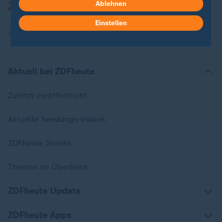
Ablehnen
Einstellen
Aktuell bei ZDFheute
Zuletzt veröffentlicht
Aktuelle Sendungs-Videos
ZDFheute Stories
Themen im Überblick
ZDFheute Update
ZDFheute Apps