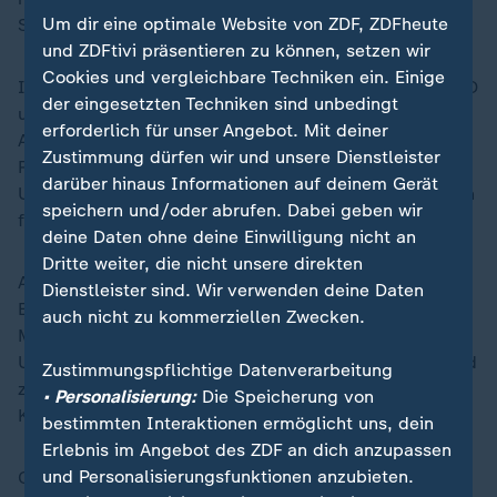
Um dir eine optimale Website von ZDF, ZDFheute
Sicherheitsexperten Christian Mölling.
und ZDFtivi präsentieren zu können, setzen wir
Cookies und vergleichbare Techniken ein. Einige
Im Gespräch geht es außerdem um die Rolle der NATO
der eingesetzten Techniken sind unbedingt
und ihrer Unterstützung für die Ukraine. Welche
erforderlich für unser Angebot. Mit deiner
Auswirkungen haben neue Zusagen für Luftabwehr und
Zustimmung dürfen wir und unsere Dienstleister
Rüstungsproduktion? Und wie wichtig ist die
darüber hinaus Informationen auf deinem Gerät
Unterstützung durch die USA und europäische Staaten
speichern und/oder abrufen. Dabei geben wir
für die weitere Entwicklung des Krieges?
deine Daten ohne deine Einwilligung nicht an
Dritte weiter, die nicht unsere direkten
Außerdem berichtet Carsten Thurau von seinen
Dienstleister sind. Wir verwenden deine Daten
Erfahrungen vor Ort aus Kiew. Wie erleben die
auch nicht zu kommerziellen Zwecken.
Menschen in der Ukraine die anhaltenden Angriffe?
Und wie fühlt es sich an, als Journalist aus einem Land
Zustimmungspflichtige Datenverarbeitung
zu berichten, das sich seit mehr als vier Jahren im
• Personalisierung:
Die Speicherung von
Krieg befindet?
bestimmten Interaktionen ermöglicht uns, dein
Erlebnis im Angebot des ZDF an dich anzupassen
und Personalisierungsfunktionen anzubieten.
Christian Mölling macht den Realitätscheck: Ist