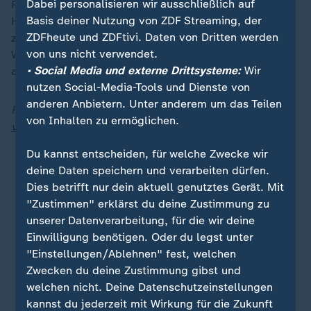
Dabei personalisieren wir ausschließlich auf
Russland tatsächlich schwächer, als viele glauben?
Basis deiner Nutzung von ZDF Streaming, der
Hat die Ukraine eine Chance, militärisch die Oberhand
ZDFheute und ZDFtivi. Daten von Dritten werden
zu gewinnen? Und was müsste passieren, damit
von uns nicht verwendet.
Wladimir Putin von seinen bisherigen Kriegszielen
• Social Media und externe Drittsysteme:
Wir
abrückt?
nutzen Social-Media-Tools und Dienste von
anderen Anbietern. Unter anderem um das Teilen
Folge verpasst? Hier gibt es jederzeit
alle derzeit
von Inhalten zu ermöglichen.
verfügbaren Folgen von "heute journal - der Podcast"
.
Du kannst entscheiden, für welche Zwecke wir
deine Daten speichern und verarbeiten dürfen.
Dies betrifft nur dein aktuell genutztes Gerät. Mit
"Zustimmen" erklärst du deine Zustimmung zu
unserer Datenverarbeitung, für die wir deine
Einwilligung benötigen. Oder du legst unter
"Einstellungen/Ablehnen" fest, welchen
Zwecken du deine Zustimmung gibst und
welchen nicht. Deine Datenschutzeinstellungen
kannst du jederzeit mit Wirkung für die Zukunft